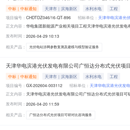
中标｜中标通知
天津市｜滨海新区
水利水电
工程
项目编号：
CHDTDZ046/16-QT-896
招标单位：
天津华电滨港光
华电集团新能源产业相关项目工程天津华电滨港光伏发电有限
正文内容：
产业相关项目天津华电滨港光伏发电有限公司刘岗庄光伏电站涉
发布时间：
2026-04-29 10:13
及性能试验-刘岗庄光伏电站涉网参数复测及建模与模型
址：北京市西城区宣武门
相关产品：
光伏电站涉网参数复测及建模与模型验证服务
天津华电滨港光伏发电有限公司广恒达分布式光伏项
中标｜中标通知
天津市｜滨海新区
水利水电
工程
项目编号：
GX-202604-003112
招标单位：
天津华电滨港光伏发
天津华电滨港光伏发电有限公司广恒达分布式光伏项目可研对
正文内容：
分布式光伏项目可研对比咨询服务三、采购单位：天津华电滨
发布时间：
2026-04-20 11:59
商：鼎正建筑设计有限公司八、采购清单序号采购人物资
研对比咨询服务6%鼎正建
相关产品：
广恒达分布式光伏项目可研对比咨询服务