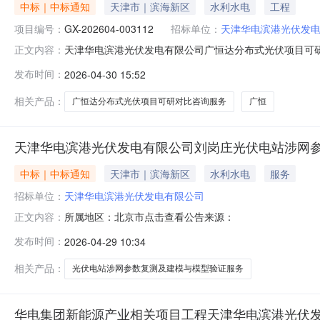
中标｜中标通知
天津市｜滨海新区
水利水电
工程
项目编号：
GX-202604-003112
招标单位：
天津华电滨港光伏发
天津华电滨港光伏发电有限公司广恒达分布式光伏项目可研对
正文内容：
达分布式光伏项目可研对比咨询服务三、采购代理机构：
发布时间：
2026-04-30 15:52
七、采购清单序号采购人物资名称税率采购范围成交供应
计有限公司发布日期：2026-
相关产品：
广恒达分布式光伏项目可研对比咨询服务
广恒
天津华电滨港光伏发电有限公司刘岗庄光伏电站涉网
中标｜中标通知
天津市｜滨海新区
水利水电
服务
招标单位：
天津华电滨港光伏发电有限公司
所属地区：北京市点击查看公告来源：
正文内容：
发布时间：
2026-04-29 10:34
相关产品：
光伏电站涉网参数复测及建模与模型验证服务
华电集团新能源产业相关项目工程天津华电滨港光伏