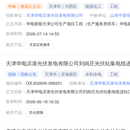
中标｜候选人公示
天津市｜河西区
能源化工
工程
招标单位：
天津华电滨港光伏发电有限公司
中标单位：
山东中固
华电新能天津公司生产项目工程（生产服务类班车）华电新能源
正文内容：
能天津公司生产项目（生产服务类班车）华电新能源集团股份有
发布时间：
2026-07-14 14:53
一、中标候选人评审情况【设备检修、维护-所属光伏场站2
相关产品：
支架定检服务
天津华电滨港光伏发电有限公司刘岗庄光伏站集电线
招标｜招标公告
天津市｜滨海新区
水利水电
工程
项目编号：
GX-202606-006201
招标单位：
天津华电滨港光伏发
天津华电滨港光伏发电有限公司刘岗庄光伏站集电线进站口防
正文内容：
庄光伏站集电线进站口防水围堰项目三、采购代理机构：
发布时间：
2026-06-18 16:32
间：2026-06-2417:00八、开工时间：2026-
庄光伏站
相关产品：
防水围堰