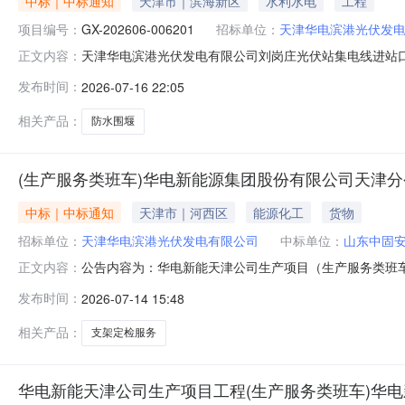
中标｜中标通知
天津市｜滨海新区
水利水电
工程
项目编号：
GX-202606-006201
招标单位：
天津华电滨港光伏发
天津华电滨港光伏发电有限公司刘岗庄光伏站集电线进站口防
正文内容：
光伏站集电线进站口防水围堰项目三、采购代理机构：天津华
发布时间：
2026-07-16 22:05
应商：天津伟基建筑工程有限公司八、采购清单序号采购
线进站口防水围堰项目9
相关产品：
防水围堰
(生产服务类班车)华电新能源集团股份有限公司天津分公
中标｜中标通知
天津市｜河西区
能源化工
货物
招标单位：
天津华电滨港光伏发电有限公司
中标单位：
山东中固
公告内容为：华电新能天津公司生产项目（生产服务类班车
正文内容：
时间：2026-07-17一、中标候选人评审情况【设备检
发布时间：
2026-07-14 15:48
标人名称:山东中固安装工程有限公司,排序1;（2）投标报价
相关产品：
支架定检服务
华电新能天津公司生产项目工程(生产服务类班车)华电