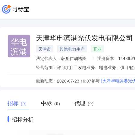
天津华电滨港光伏发电有限公司
华电
滨港
天津市
其他电力生产
开业
法定代表人：
韩那仁朝格图
注册资本：
14486.
经营范围：
最新动态：
参与
[天津华电滨港光
2026-07-23 10:07
招标
中标
代理
（0）
（0）
（0）
招标分析