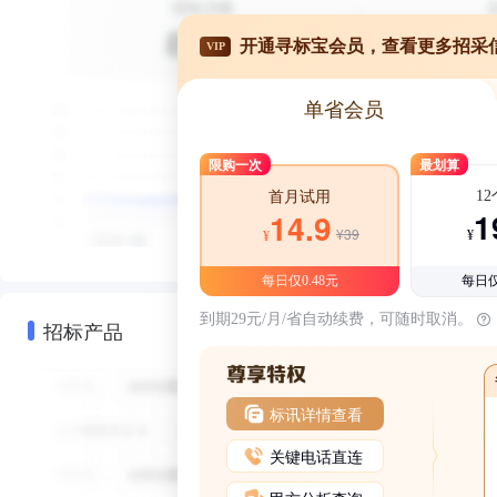
开通寻标宝会员，查看更多招采
VIP
单省会员
限购一次
最划算
1
首月试用
1
14.9
¥39
¥
¥
每日仅0.48元
每日仅
到期29元/月/省自动续费，可随时取消。
招标产品
标讯详情查看
关键电话直连