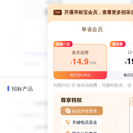
开通寻标宝会员，查看更多招采
VIP
单省会员
限购一次
最划算
1
首月试用
1
14.9
¥39
¥
¥
每日仅0.48元
每日仅
到期29元/月/省自动续费，可随时取消。
招标产品
标讯详情查看
关键电话直连