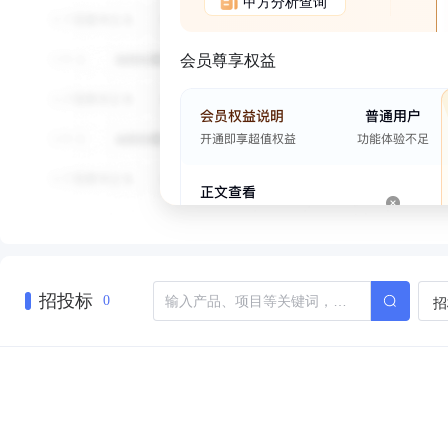
甲方分析查询
会员尊享权益
招投标
招
0