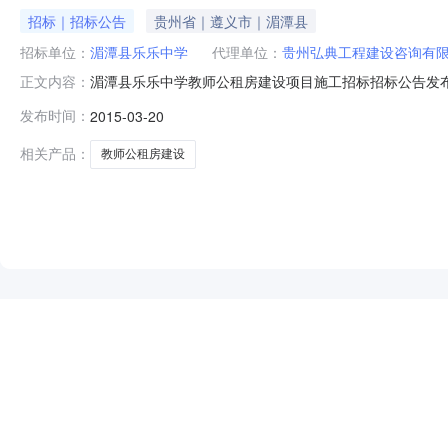
招标｜招标公告
贵州省｜遵义市｜湄潭县
招标单位：
湄潭县乐乐中学
代理单位：
贵州弘典工程建设咨询有
湄潭县乐乐中学教师公租房建设项目施工招标招标公告发布时间：2
正文内容：
贵州弘典工程建设咨询有限公司招标地区：贵州省招标产品
发布时间：
2015-03-20
师公租房建设项目已由湄潭县发展和改革局以湄发改投资[
２．
相关产品：
教师公租房建设
NEW
HOT
5折起