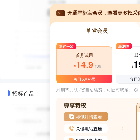
开通寻标宝会员，查看更多招采
VIP
单省会员
限购一次
最划算
1
首月试用
1
14.9
¥39
¥
¥
每日仅0.48元
每日仅
到期29元/月/省自动续费，可随时取消。
招标产品
标讯详情查看
关键电话直连