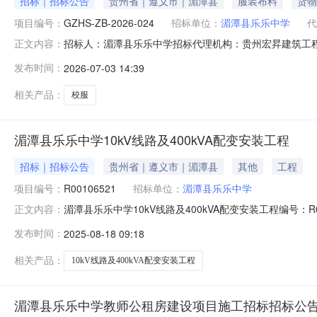
招标｜招标公告
贵州省｜遵义市｜湄潭县
服装布料
货物
项目编号：
GZHS-ZB-2026-024
招标单位：
湄潭县乐乐中学
代
招标人：湄潭县乐乐中学招标代理机构：贵州宏昇建筑工程咨询有
正文内容：
购货物或服务情况:（1）采购主要内容：本次采购冬装、
发布时间：
2026-07-03 14:39
人数约为600人标准进行采购。（2）最高限价:夏装85元
相关产品：
校服
湄潭县乐乐中学10kV线路及400kVA配变安装工程
招标｜招标公告
贵州省｜遵义市｜湄潭县
其他
工程
项目编号：
R00106521
招标单位：
湄潭县乐乐中学
湄潭县乐乐中学10kV线路及400kVA配变安装工程编号：R00
正文内容：
*部联系：*伟电话：136****6905
发布时间：
2025-08-18 09:18
相关产品：
10kV线路及400kVA配变安装工程
湄潭县乐乐中学教师公租房建设项目施工招标招标公