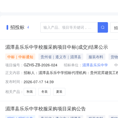
招投标
招
4
湄潭县乐乐中学校服采购项目中标(成交)结果公示
中标｜中标通知
贵州省｜遵义市｜湄潭县
服装布料
货物
项目编号：
GZHS-ZB-2026-024
招标单位：
湄潭县乐乐中学
中
招标人：湄潭县乐乐中学招标代理机构：贵州宏昇建筑工程
正文内容：
商名称报价方式报价(中标价、下浮率或费率)191520328
发布时间：
2026-07-17 14:39
购项目中标（成交）结果公示项目编号:GZHS-ZB-20
相关产品：
秋装
冬装
夏装
湄潭县乐乐中学校服采购项目采购公告