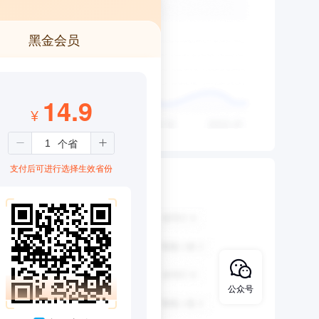
黑金会员
14.9
¥
支付后可进行选择生效省份
公众号