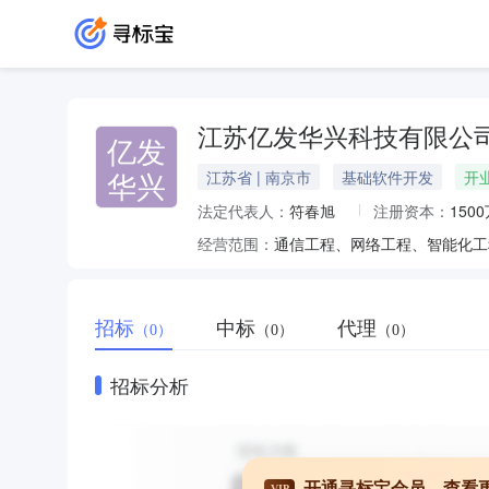
江苏亿发华兴科技有限公
亿发
华兴
江苏省 | 南京市
基础软件开发
开
法定代表人：
符春旭
注册资本：
150
经营范围：
招标
中标
代理
（0）
（0）
（0）
招标分析
开通寻标宝会员，查看
VIP