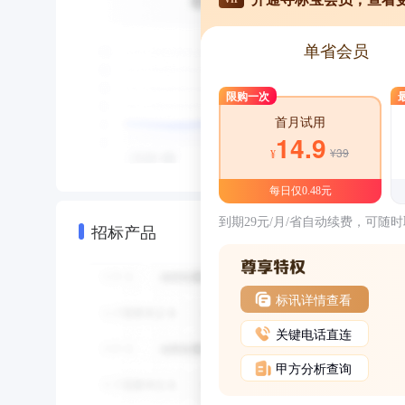
单省会员
限购一次
首月试用
14.9
¥39
¥
每日仅0.48元
到期29元/月/省自动续费，可随
招标产品
标讯详情查看
关键电话直连
甲方分析查询