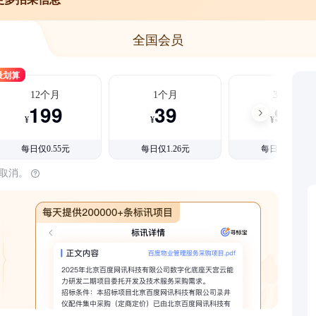
全国会员
最划算
12个月
1个月
3个月
199
39
99
¥
¥
¥
每日仅0.55元
每日仅1.26元
每日仅1.08元
时取消。