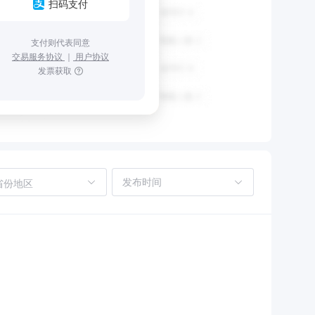
扫码支付
支付则代表同意
交易服务协议
｜
用户协议
发票获取
省份地区