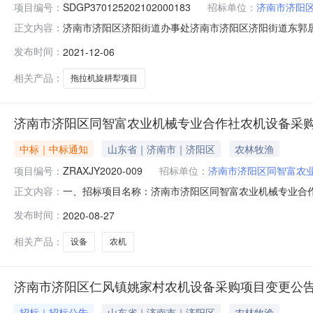
项目编号：
SDGP370125202102000183
招标单位：
济南市济阳
济南市济阳区济阳街道办事处济南市济阳区济阳街道东郭
正文内容：
员会购买拖拉机旋耕犁项目品目采购单位济南市济阳区济阳街
发布时间：
2021-12-06
联系方式：项目联系人详见公告正文项目联系电话详见公
新世纪招标有限公司代理机构地址详见
相关产品：
拖拉机旋耕犁项目
济南市济阳区同智富农业机械专业合作社农机设备采
中标｜中标通知
山东省｜济南市｜济阳区
农林牧渔
项目编号：
ZRAXJY2020-009
招标单位：
济南市济阳区同智富农
一、招标项目名称：济南市济阳区同智富农业机械专业合作社农
正文内容：
年8月27日五、招标方式：公开招标六、中标情况：招标
发布时间：
2020-08-27
1074700.00七、联系方式：1、招标单位：济南市济阳
安信项目
相关产品：
设备
农机
济南市济阳区仁风镇姚家村农机设备采购项目变更公
招标｜招标公告
山东省｜济南市｜济阳区
农林牧渔