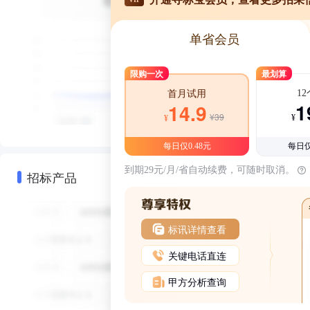
单省会员
限购一次
最划算
1
首月试用
1
14.9
¥39
¥
¥
每日仅0.48元
每日仅
到期29元/月/省自动续费，可随时取消。
招标产品
标讯详情查看
关键电话直连
甲方分析查询