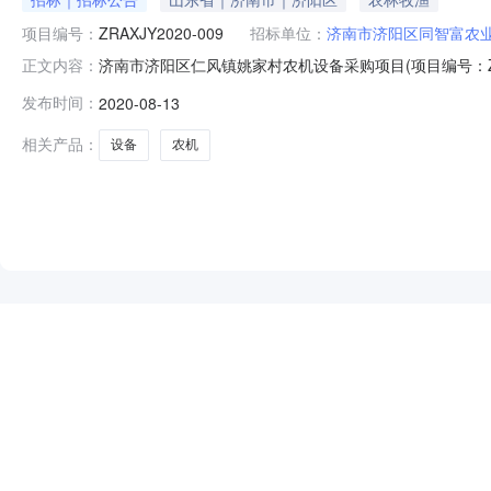
项目编号：
ZRAXJY2020-009
招标单位：
济南市济阳区同智富农
济南市济阳区仁风镇姚家村农机设备采购项目(项目编号：ZR
正文内容：
区仁风镇姚家村变更后：1、项目名称：济南市济阳区同
发布时间：
2020-08-13
相关产品：
设备
农机
NEW
HOT
5折起