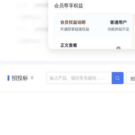
会员尊享权益
招投标
招
0