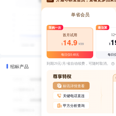
单省会员
限购一次
最划算
1
首月试用
1
14.9
¥39
¥
¥
每日仅0.48元
每日仅
到期29元/月/省自动续费，可随时取消。
招标产品
标讯详情查看
关键电话直连
甲方分析查询