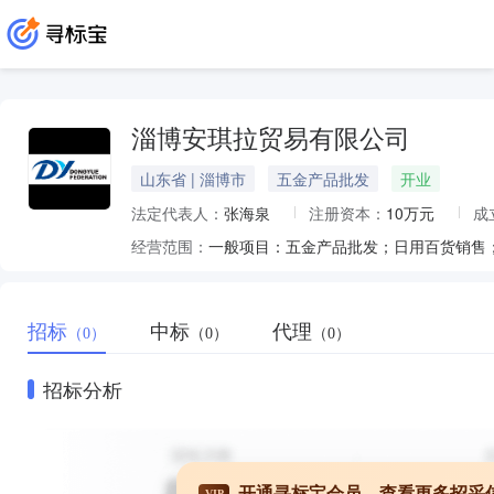
淄博安琪拉贸易有限公司
山东省 | 淄博市
五金产品批发
开业
法定代表人：
张海泉
注册资本：
10万元
成
经营范围：
一般项目：五金产品批发；日用百货销售
招标
中标
代理
（0）
（0）
（0）
招标分析
开通寻标宝会员，查看更多招采
VIP