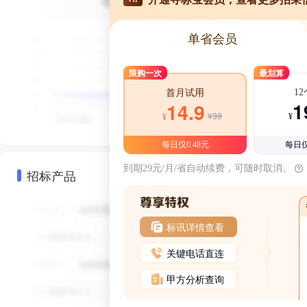
单省会员
限购一次
最划算
1
首月试用
1
14.9
¥39
¥
¥
每日仅0.48元
每日仅
到期29元/月/省自动续费，可随时取消。
招标产品
标讯详情查看
关键电话直连
甲方分析查询