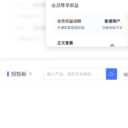
会员尊享权益
招投标
招
0