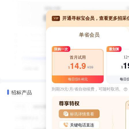
开通寻标宝会员，查看更多招采
VIP
单省会员
限购一次
最划算
1
首月试用
1
14.9
¥39
¥
¥
每日仅0.48元
每日仅
到期29元/月/省自动续费，可随时取消。
招标产品
标讯详情查看
关键电话直连