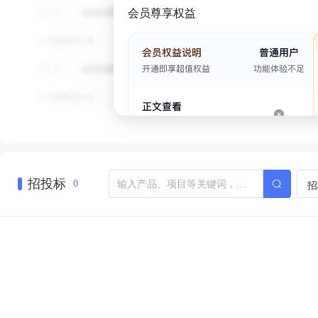
会员尊享权益
招投标
招
0