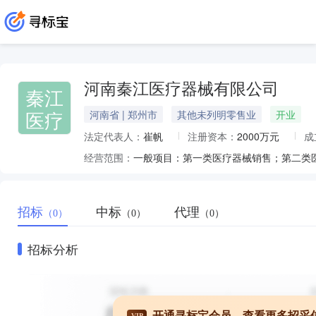
河南秦江医疗器械有限公司
秦江
医疗
河南省 | 郑州市
其他未列明零售业
开业
法定代表人：
崔帆
注册资本：
2000万元
成
经营范围：
招标
中标
代理
（0）
（0）
（0）
招标分析
开通寻标宝会员，查看更多招采
VIP