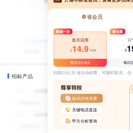
单省会员
限购一次
最划算
1
首月试用
1
14.9
¥39
¥
¥
每日仅0.48元
每日仅
到期29元/月/省自动续费，可随时取消。
招标产品
标讯详情查看
关键电话直连
甲方分析查询