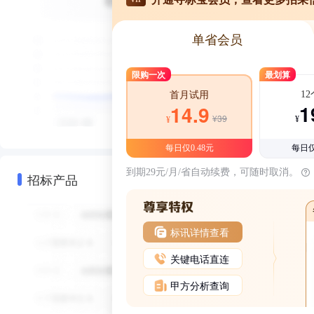
单省会员
限购一次
最划算
1
首月试用
1
14.9
¥39
¥
¥
每日仅0.48元
每日仅
到期29元/月/省自动续费，可随时取消。
招标产品
标讯详情查看
关键电话直连
甲方分析查询