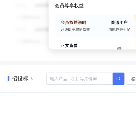
会员尊享权益
招投标
招
0