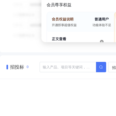
会员尊享权益
招投标
招
0