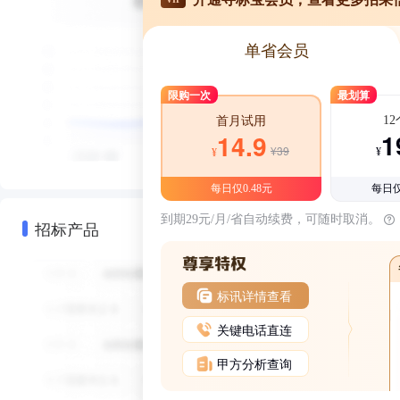
单省会员
限购一次
最划算
1
首月试用
1
14.9
¥39
¥
¥
每日仅0.48元
每日仅
到期29元/月/省自动续费，可随时取消。
招标产品
标讯详情查看
关键电话直连
甲方分析查询