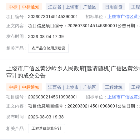
中标｜中标通知
江西省｜上饶市｜广信区
日用百货
工程
项目编号：
20260730145145390001
招标单位：
上饶市广信区黄
项目信息项目编号：20260730145145390001公告
正文内容：
乡人民政府采购人联系方式：18770383919中标供应商
发布时间：
2026-08-04 17:39
标公告）商品信息商品名称品牌参数数量报价(元)总价(元)/1617
相关产品：
农产品仓储用房建设
上饶市广信区黄沙岭乡人民政府[邀请随机]广信区黄
审计的成交公告
中标｜中标通知
江西省｜上饶市｜广信区
工程建筑
工程
项目编号：
20260302145610908001
招标单位：
上饶市广信区黄
项目信息项目编号：20260302145610908001公告
正文内容：
次工程造价结算审计采购人名称：上饶市广信区黄沙岭乡人民政
发布时间：
2026-08-03 19:38
交总价：28000.00备注：无商品信息商品名称品牌参数数量报
相关产品：
工程造价结算审计