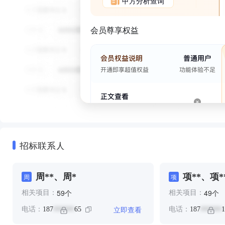
甲方分析查询
会员尊享权益
招标联系人
周**、周*
项**、项*
周
项
个
个
59
49
相关项目：
相关项目：
立即查看
电话：
187
65
电话：
187
1
******
******