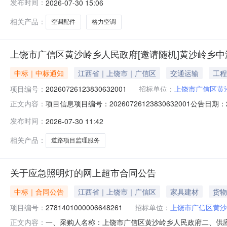
发布时间：
2026-07-30 15:06
B1(WIFI)空调格力/GREEKFR-35GW/(35504)FNhAj
相关产品：
空调配件
格力空调
上饶市广信区黄沙岭乡人民政府[邀请随机]黄沙岭乡
中标｜中标通知
江西省｜上饶市｜广信区
交通运输
工程
项目编号：
20260726123830632001
招标单位：
上饶市广信区黄
项目信息项目编号：20260726123830632001公告
正文内容：
上饶市广信区黄沙岭乡人民政府采购人联系方式：1877038
发布时间：
2026-07-30 11:42
栏坑岭脚底至王家自然村道路修复、湖山村两块坪至里三
相关产品：
道路项目监理服务
关于应急照明灯的网上超市合同公告
中标｜合同公告
江西省｜上饶市｜广信区
家具建材
货物
项目编号：
2781401000006648261
招标单位：
上饶市广信区黄沙
一、采购人名称：上饶市广信区黄沙岭乡人民政府二、供
正文内容：