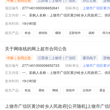
中标｜合同公告
江西省｜上饶市｜广信区
办公文教
货物
项目编号：
2771401000006652641
招标单位：
上饶市广信区黄沙
一、采购人名称：上饶市广信区黄沙岭乡人民政府二、供
正文内容：
购项目编号：2771401000006652641五、合同编号：2
发布时间：
19小时前
色感光鼓适用DCM24ADNCP2400DNCM2400ADN机器粉盒[1
相关产品：
粉盒
搓纸轮
硒鼓
定影组件
碳粉
得力
关于网络线的网上超市合同公告
中标｜合同公告
江西省｜上饶市｜广信区
通讯电子
货物
项目编号：
2771401000006652723
招标单位：
上饶市广信区黄沙
一、采购人名称：上饶市广信区黄沙岭乡人民政府二、供
正文内容：
购项目编号：2771401000006652723五、合同编号：
发布时间：
19小时前
CAT6A类万兆成品网线1米家用电脑网络宽带工程跳线8芯双绞线兼容
相关产品：
粉盒
墨粉
网线
鼓组件
出纸杆
墨盒
上饶市广信区黄沙岭乡人民政府[公开随机]上饶市广