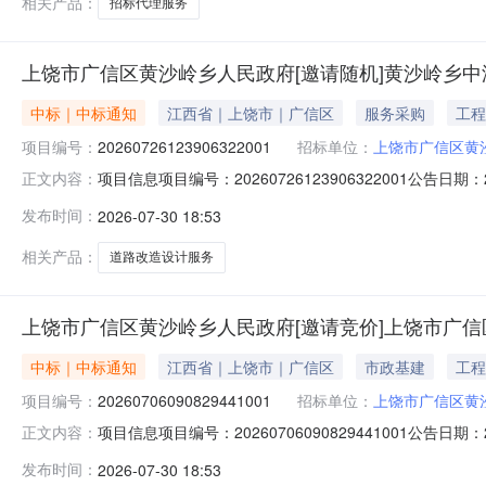
相关产品：
招标代理服务
上饶市广信区黄沙岭乡人民政府[邀请随机]黄沙岭乡
中标｜中标通知
江西省｜上饶市｜广信区
服务采购
工程
项目编号：
20260726123906322001
招标单位：
上饶市广信区黄
项目信息项目编号：20260726123906322001公告
正文内容：
饶市广信区黄沙岭乡人民政府采购人联系方式：18770383
发布时间：
2026-07-30 18:53
村虎栏坑和湖山村两块坪至里三连坑道路改造工程提供设计服务商
相关产品：
道路改造设计服务
上饶市广信区黄沙岭乡人民政府[邀请竞价]上饶市广
中标｜中标通知
江西省｜上饶市｜广信区
市政基建
工程
项目编号：
20260706090829441001
招标单位：
上饶市广信区黄
项目信息项目编号：20260706090829441001公告
正文内容：
府采购人联系方式：18679445178中标供应商：上饶市
发布时间：
2026-07-30 18:53
计商品信息商品名称品牌参数数量报价(元)总价(元)个123600.