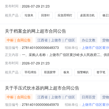
号：2781401000006648261五、合同编号：2026
发布时间：
2026-07-29 21:23
浦/PhilipsLED球泡个2.0032642飞利浦应急照明灯飞利浦
相关产品：
垃圾夹
回形针
应急照明灯
桌面清洁机
修正
关于档案盒的网上超市合同公告
中标｜合同公告
江西省｜上饶市｜广信区
办公文教
货物
项目编号：
2781401000006648373
招标单位：
上饶市广信区黄沙
一、采购人名称：上饶市广信区黄沙岭乡人民政府二、供
正文内容：
号：2781401000006648373五、合同编号：2026M
发布时间：
2026-07-29 21:23
盒财务凭证收纳盒办公用品得力/deli27043个1.00105105
相关产品：
羽毛球拍
双面胶带
板夹
报警喇叭
签字笔
关于手压式饮水器的网上超市合同公告
中标｜合同公告
江西省｜上饶市｜广信区
日用百货
货物
项目编号：
2781401000006645970
招标单位：
上饶市广信区黄沙