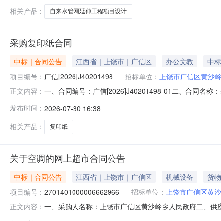
相关产品：
自来水管网延伸工程项目设计
采购复印纸合同
中标｜合同公告
江西省｜上饶市｜广信区
办公文教
中标
项目编号：
广信[2026]J40201498
招标单位：
上饶市广信区黄沙
一、合同编号：广信[2026]J40201498-01二、合
正文内容：
广信区黄沙岭乡人民政府地址：黄沙乡政府联系方式：1369
发布时间：
2026-07-30 16:38
信息主要标的名称：复印纸规格型号（或服务要求）：详见合同主
相关产品：
复印纸
关于空调的网上超市合同公告
中标｜合同公告
江西省｜上饶市｜广信区
机械设备
货物
项目编号：
2701401000006662966
招标单位：
上饶市广信区黄沙
一、采购人名称：上饶市广信区黄沙岭乡人民政府二、供
正文内容：
号：2701401000006662966五、合同编号：2026M07