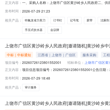
一、采购人名称：上饶市广信区黄沙岭乡人民政府二、供
正文内容：
号：2781401000006645970五、合同编号：2026
发布时间：
2026-07-29 21:23
3.0014.543.52水卫士500g洁厕剂水卫士500g瓶1.00
相关产品：
特氟龙省力剪刀
订书钉
记号笔
胶带
洁厕剂
手压式饮水器
会议牌
上饶市广信区黄沙岭乡人民政府[邀请随机]黄沙岭乡
中标｜中标通知
江西省｜上饶市｜广信区
服务采购
工程
项目编号：
20260726123801552001
招标单位：
上饶市广信区黄
项目信息项目编号：20260726123801552001公告
正文内容：
乡人民政府采购人联系方式：18770383919中标供应商
发布时间：
2026-07-29 18:48
地项目提供第一次审计服务商品信息商品名称品牌参数数量报价(元)
相关产品：
审计服务
上饶市广信区黄沙岭乡人民政府[邀请随机]黄沙岭乡黄