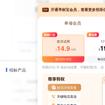
开通寻标宝会员，查看更多招采
VIP
单省会员
限购一次
最划算
1
首月试用
1
14.9
¥39
¥
¥
每日仅0.48元
每日仅
到期29元/月/省自动续费，可随时取消。
招标产品
标讯详情查看
关键电话直连