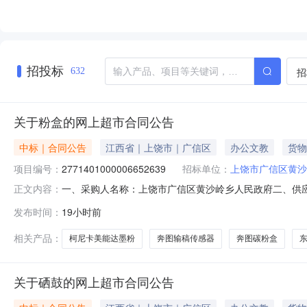
招投标
招
632
关于粉盒的网上超市合同公告
中标｜合同公告
江西省｜上饶市｜广信区
办公文教
货物
项目编号：
2771401000006652639
招标单位：
上饶市广信区黄沙
一、采购人名称：上饶市广信区黄沙岭乡人民政府二、供
正文内容：
购项目编号：2771401000006652639五、合同编号：2
发布时间：
19小时前
（PANTUM）商用CTO-2650K碳粉盒适用于奔图BM265ADN打
相关产品：
柯尼卡美能达墨粉
奔图输稿传感器
奔图碳粉盒
关于硒鼓的网上超市合同公告