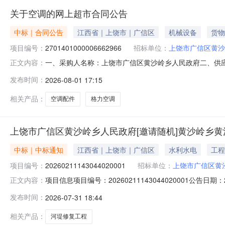
关于空调的网上超市合同公告
中标｜合同公告
江西省｜上饶市｜广信区
机械设备
货物
项目编号：
2701401000006662966
招标单位：
上饶市广信区黄沙
一、采购人名称：上饶市广信区黄沙岭乡人民政府二、供
正文内容：
号：2701401000006662966五、合同编号：2026M07
发布时间：
2026-08-01 17:15
B1(WIFI)空调格力/GREEKFR-35GW/(35504)FNhAj
相关产品：
空调配件
格力空调
上饶市广信区黄沙岭乡人民政府[邀请随机]黄沙岭乡
中标｜中标通知
江西省｜上饶市｜广信区
水利水电
工程
项目编号：
20260211143044020001
招标单位：
上饶市广信区黄
项目信息项目编号：20260211143044020001公告
正文内容：
采购人联系方式：18679445178中标供应商：新正源项目
发布时间：
2026-07-31 18:44
(元)无11500.01500.0运费（元）0.0订单总价（元）1500.
相关产品：
河堤修复工程