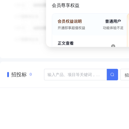
会员尊享权益
招投标
招
0