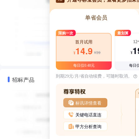
单省会员
限购一次
最划算
1
首月试用
1
14.9
¥39
¥
¥
每日仅0.48元
每日仅
到期29元/月/省自动续费，可随时取消。
招标产品
标讯详情查看
关键电话直连
甲方分析查询