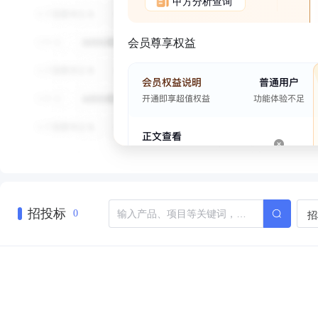
甲方分析查询
会员尊享权益
招投标
招
0