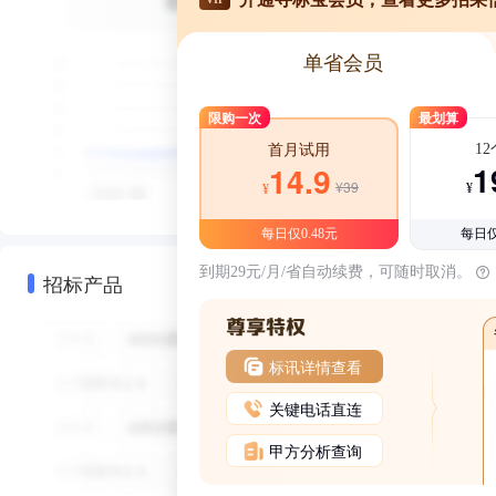
单省会员
限购一次
最划算
1
首月试用
1
14.9
¥39
¥
¥
每日仅0.48元
每日仅
到期29元/月/省自动续费，可随时取消。
招标产品
标讯详情查看
关键电话直连
甲方分析查询