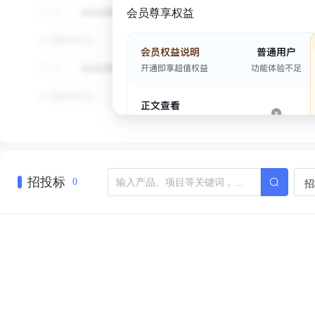
会员尊享权益
招投标
招
0