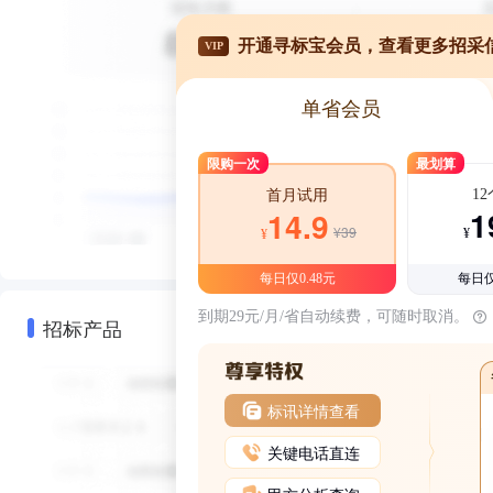
开通寻标宝会员，查看更多招采
VIP
单省会员
限购一次
最划算
1
首月试用
1
14.9
¥39
¥
¥
每日仅0.48元
每日仅
到期29元/月/省自动续费，可随时取消。
招标产品
标讯详情查看
关键电话直连