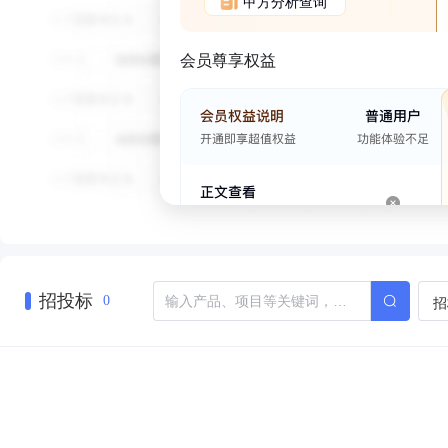
甲方分析查询
会员尊享权益
招投标
招
0