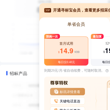
开通寻标宝会员，查看更多招采
VIP
单省会员
限购一次
最划算
1
首月试用
1
14.9
¥39
¥
¥
每日仅0.48元
每日仅
到期29元/月/省自动续费，可随时取消。
招标产品
标讯详情查看
关键电话直连