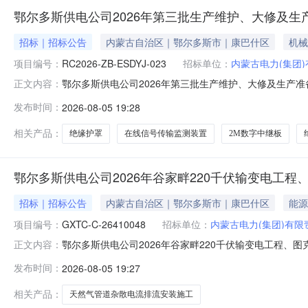
鄂尔多斯供电公司2026年第三批生产维护、大修及生
招标｜招标公告
内蒙古自治区｜鄂尔多斯市｜康巴什区
机械
项目编号：
RC2026-ZB-ESDYJ-023
招标单位：
内蒙古电力(集团
鄂尔多斯供电公司2026年第三批生产维护、大修及生产准备等设
正文内容：
产维护、大修及生产准备等设备材料竞价采购服务类型:物资采购文件获取
发布时间：
2026-08-05 19:28
时间:2026-08-1010:01开启应答文件地点:内蒙
相关产品：
绝缘护罩
在线信号传输监测装置
2M数字中继板
鄂尔多斯供电公司2026年谷家畔220千伏输变电工
招标｜招标公告
内蒙古自治区｜鄂尔多斯市｜康巴什区
能源
项目编号：
GXTC-C-26410048
招标单位：
内蒙古电力(集团)有
鄂尔多斯供电公司2026年谷家畔220千伏输变电工程、图克
正文内容：
称:鄂尔多斯供电公司2026年谷家畔220千伏输变电工程、
发布时间：
2026-08-05 19:27
1217:00开启应答文件时间:2026-08-2609:00解密开始时间:
相关产品：
天然气管道杂散电流排流安装施工