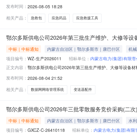
型:物资采购文件获取截止时间:2026-08-1017:00开启应答文件
发布时间：
2026-08-05 18:28
交易中心包头招标采购服务场所采购人:内蒙古电力（集团
相关产品：
急救包
应急药品
应急救援工具
鄂尔多斯供电公司2026年第三批生产维护、大修等设
中标｜中标通知
内蒙古自治区｜鄂尔多斯市｜康巴什区
机械
项目编号：
WZ-生产2026011
招标单位：
内蒙古电力(集团)有限
鄂尔多斯供电公司2026年第三批生产维护、大修等设备材料
正文内容：
等设备材料单源直接采购服务类型:物资采购文件获取截止时间:2026-0
发布时间：
2026-08-04 21:52
1110:00开启应答文件地点:鄂尔多斯供电公司物资供应
相关产品：
数据网网络管理系统
变送器配件
鄂尔多斯供电公司2026年三批零散服务竞价采购(二次
中标｜中标通知
内蒙古自治区｜鄂尔多斯市｜康巴什区
水利
项目编号：
GXCZ-C-26410118
招标单位：
内蒙古电力(集团)有