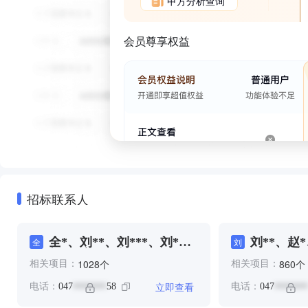
甲方分析查询
会员尊享权益
招标联系人
全*、刘**、刘***、刘*、
刘**、赵*
全
刘
刘*、康**、赵*
个
个
1028
860
相关项目：
相关项目：
立即查看
电话：
047
58
电话：
047
*******
*******