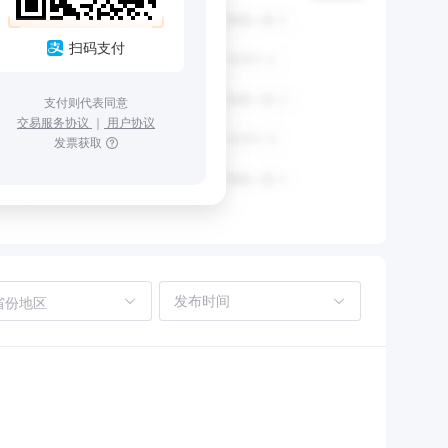
扫码支付
支付则代表同意
交易服务协议
｜
用户协议
发票获取
省份地区