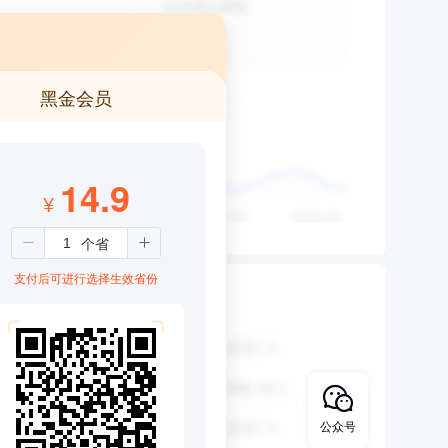
黑金会员
14.9
¥
支付后可进行选择生效省份
公众号