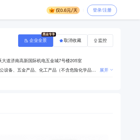
登录/注册
企业全景
取消收藏
监控
大道济南高新国际机电五金城7号楼205室
塑料制品的加工、销售；包装材料、纸制品、橡胶制品、塑料原料、日用百货、文化用品、办公用品、办公设备、五金产品、化工产品（不含危险化学品）、电线电缆、机电设备及配件、玻璃制品、劳动防护用品、水暖器材、建材、针纺织品的销售；仓储服务（不含危险品）。（依法须经批准的项目，经相关部门批准后方可开展经营活动）
展开