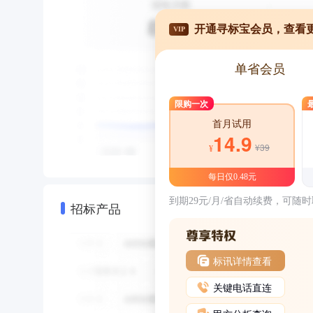
开通寻标宝会员，查看
VIP
单省会员
限购一次
首月试用
14.9
¥39
¥
每日仅0.48元
到期29元/月/省自动续费，可随
招标产品
标讯详情查看
关键电话直连