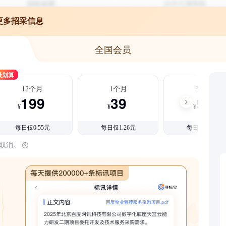
更多招采信息
全国会员
最划算
12个月
1个月
3个月
199
39
99
¥
¥
¥
每日仅0.55元
每日仅1.26元
每日仅1.08元
时取消。