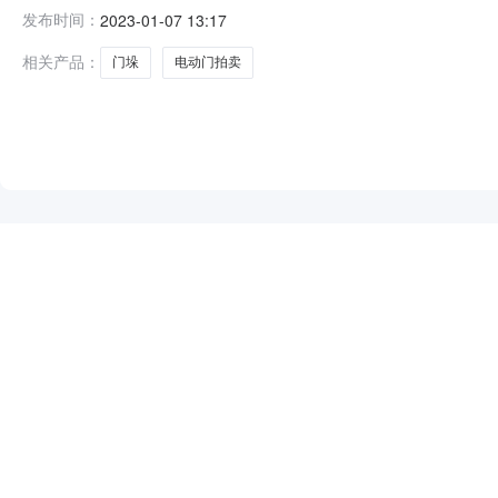
林工贸有限公司名下位于高唐县固河镇李庙村门垛、电动门
发布时间：
2023-01-07 13:17
报告。起拍价：5810元，保证金：1000元，增价幅度：
系，统一
相关产品：
门垛
电动门拍卖
NEW
HOT
5折起
暂时没有搜索结果…