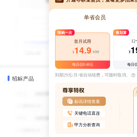
单省会员
限购一次
最划算
1
首月试用
1
14.9
¥39
¥
¥
每日仅0.48元
每日仅
到期29元/月/省自动续费，可随时取消。
招标产品
标讯详情查看
关键电话直连
甲方分析查询