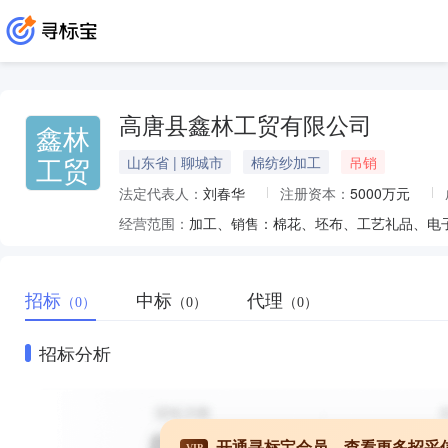
高唐县鑫林工贸有限公司
鑫林
工贸
山东省 | 聊城市
棉纺纱加工
吊销
法定代表人：
刘春华
注册资本：
5000万元
经营范围：
招标
中标
代理
（0）
（0）
（0）
招标分析
开通寻标宝会员，查看更多招采
VIP