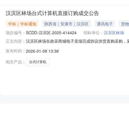
汉滨区林场台式计算机直接订购成交公告
中标｜中标通知
陕西省｜安康市｜汉滨区
通讯电子
货物
项目编号：
SCDD-汉滨区-2025-414424
招标单位：
汉滨区林场
汉滨区林场在政采商城电子卖场完成协议供货直购采购，采购
正文内容：
算金额(元)：6,000.00成交时间：2025-12-1915:18
发布时间：
2026-01-08 13:38
（超市直购)二、采购结果成交供应商：安康华美科技工程有限公司成
相关产品：
台式计算机
NEW
HOT
5折起