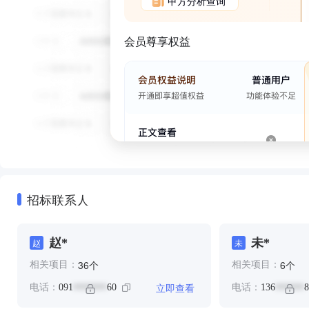
甲方分析查询
会员尊享权益
招标联系人
赵*
未*
赵
未
个
个
36
6
相关项目：
相关项目：
立即查看
电话：
091
60
电话：
136
8
*******
******