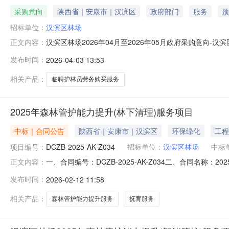
采购意向
陕西省｜安康市｜汉滨区
政府部门
服务
预
招标单位：
汉滨区林场
汉滨区林场2026年04月至2026年05月政府采购意向
正文内容：
汉滨区林场2026年04月至2026年05月政府采购意向采
发布时间：
2026-04-03 13:53
品目：采购需求概况：采购内容:汉滨区林场2026年临聘
相关产品：
临聘护林员劳务购买服务
2025年森林管护能力提升(林下清理)服务项目
中标｜合同公告
陕西省｜安康市｜汉滨区
环保绿化
工程
项目编号：
DCZB-2025-AK-Z034
招标单位：
汉滨区林场
中标
一、合同编号：DCZB-2025-AK-Z034二、合同名称：
正文内容：
升（林下清理）服务项目五、合同主体采购人（甲方）：汉滨
发布时间：
2026-02-12 11:58
防治有限公司地址：陕西省安康市汉滨区新城街道办事处枣园
相关产品：
森林管护能力提升服务
抚育服务