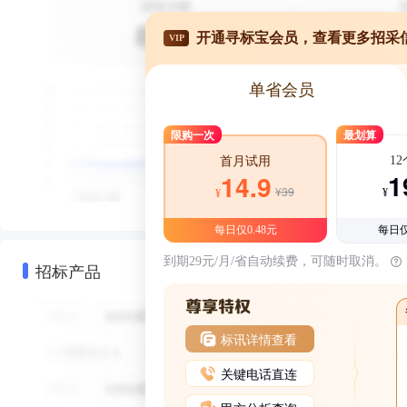
开通寻标宝会员，查看更多招采
VIP
单省会员
限购一次
最划算
1
首月试用
1
14.9
¥39
¥
¥
每日仅0.48元
每日仅
到期29元/月/省自动续费，可随时取消。
招标产品
标讯详情查看
关键电话直连