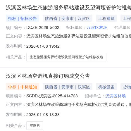
汉滨区林场生态旅游服务驿站建设及望河垭管护站维
招标｜招标公告
陕西省｜安康市｜汉滨区
工程建筑
工程
项目编号：
DCZB-2026-S002
招标单位：
汉滨区林场
代理单位
汉滨区林场生态旅游服务驿站建设及望河垭管护站维修改
正文内容：
文件下载
发布时间：
2026-01-08 19:42
相关产品：
生态旅游服务驿站建设及望河垭管护站维修改造
汉滨区林场空调机直接订购成交公告
中标｜中标通知
陕西省｜安康市｜汉滨区
机械设备
货物
项目编号：
SCDD-汉滨区-2025-414723
招标单位：
汉滨区林场
汉滨区林场在政采商城电子卖场完成协议供货直购采购，采购
正文内容：
算金额(元)：2,940.00成交时间：2025-12-2310:0
发布时间：
2026-01-08 13:38
市直购)二、采购结果成交供应商：安康格力电器销售有限公司成交时
相关产品：
空调机