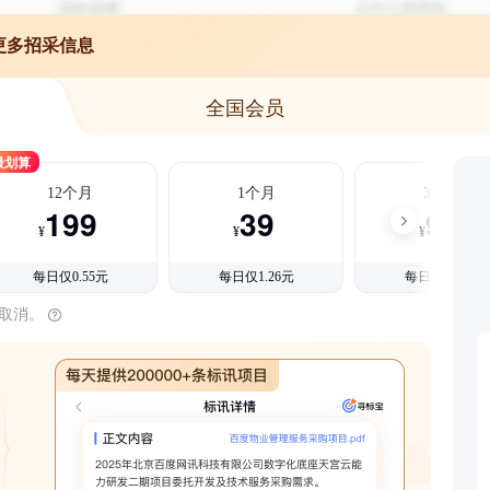
更多招采信息
全国会员
最划算
12个月
1个月
3个月
199
39
99
¥
¥
¥
每日仅0.55元
每日仅1.26元
每日仅1.08元
时取消。