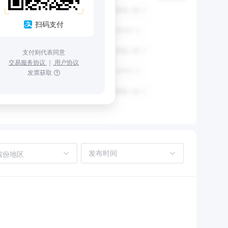
扫码支付
支付则代表同意
交易服务协议
｜
用户协议
发票获取
省份地区