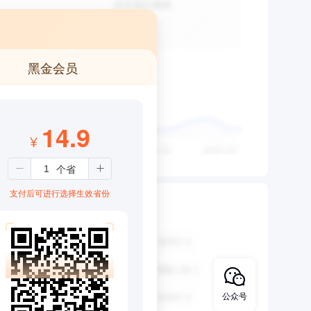
黑金会员
14.9
¥
支付后可进行选择生效省份
公众号