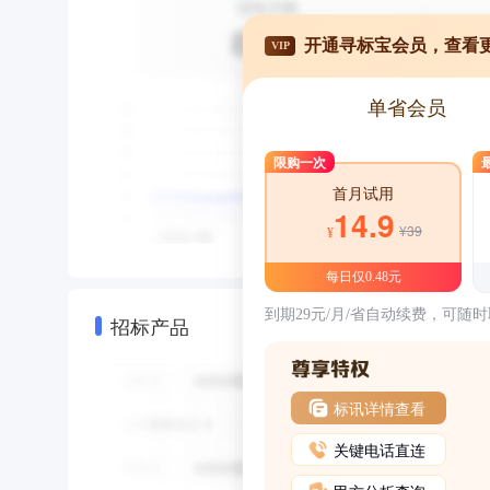
开通寻标宝会员，查看
VIP
单省会员
限购一次
首月试用
14.9
¥39
¥
每日仅0.48元
到期29元/月/省自动续费，可随
招标产品
标讯详情查看
关键电话直连