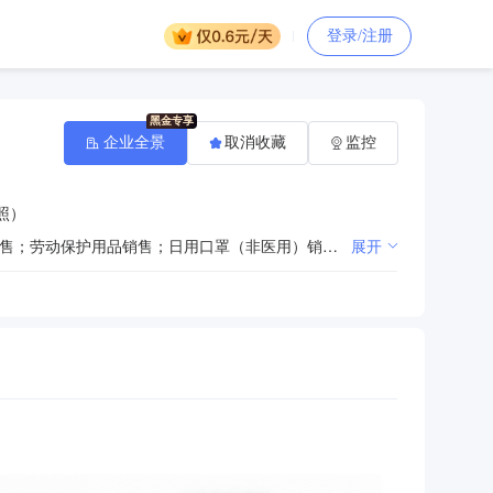
登录/注册
企业全景
取消收藏
监控
照）
一般项目：文具用品零售；办公用品销售；食品用洗涤剂销售；日用化学产品销售；特种劳动防护用品销售；劳动保护用品销售；日用口罩（非医用）销售；体育用品及器材零售；日用百货销售；办公设备耗材销售；家用电器销售。（除依法须经批准的项目外，凭营业执照依法自主开展经营活动）
展开