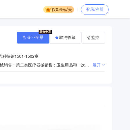
登录/注册
企业全景
取消收藏
监控
技馆1501-1502室
技术服务、技术开发、技术咨询、技术交流、技术转让、技术推广；第三类医疗器械经营；第一类医疗器械销售；第二类医疗器械销售；卫生用品和一次性使用医疗用品销售；医护人员防护用品批发；特种劳动防护用品销售；专用化学产品销售（不含危险化学品）；消毒剂销售（不含危险化学品）；实验分析仪器销售；办公设备耗材销售；办公用品销售；日用品销售；计算机软硬件及辅助设备批发；橡胶制品销售；互联网销售（除销售需要许可的商品）；文件、资料等其他印刷品印刷。（依法须经批准的项目，经相关部门批准后方可开展经营活动）〓
展开