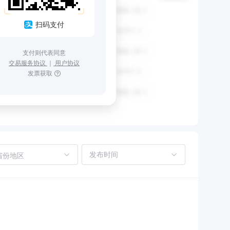
扫码支付
支付则代表同意
交易服务协议
｜
用户协议
发票获取
省份地区