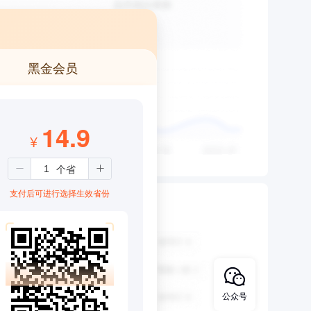
黑金会员
14.9
¥
支付后可进行选择生效省份
公众号