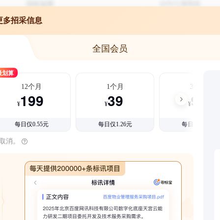
更多招采信息
全国会员
最划算
12个月
1个月
3个月
199
39
99
¥
¥
¥
每日仅0.55元
每日仅1.26元
每日仅1.08元
时取消。