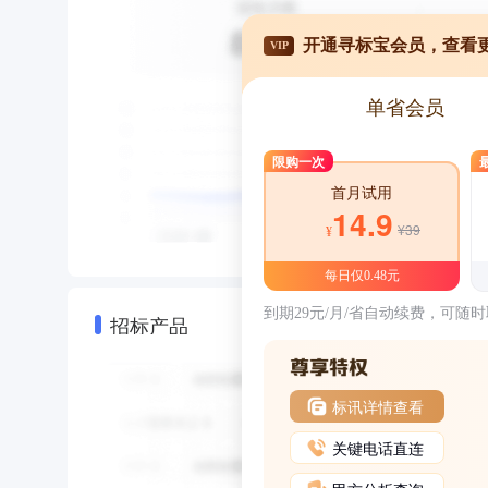
开通寻标宝会员，查看
VIP
单省会员
限购一次
首月试用
14.9
¥39
¥
每日仅0.48元
到期29元/月/省自动续费，可随
招标产品
标讯详情查看
关键电话直连