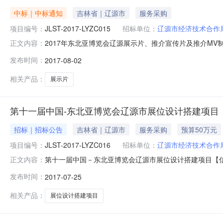
中标｜中标通知
吉林省｜辽源市
服务采购
项目编号：
JLST-2017-LYZC015
招标单位：
辽源市经济技术合作
2017年东北亚博览会辽源展示片、推介宣传片及推介MV制作
正文内容：
介宣传片及推介MV制作项目中标、成交结果公告Ⅰ项目信息项目
发布时间：
2017-08-02
谈判开标时间2017-8-210:00评审专家名单张恩元、潘
相关产品：
展示片
第十一届中国-东北亚博览会辽源市展位设计搭建项目
招标｜招标公告
吉林省｜辽源市
服务采购
预算50万元
项目编号：
JLST-2017-LYZC016
招标单位：
辽源市经济技术合作
第十一届中国－东北亚博览会辽源市展位设计搭建项目【信息时
正文内容：
市展位设计搭建项目，已由辽源市政府采购管理工作办公
发布时间：
2017-07-25
招标条件，现对该项目进行国内公开招标。二、项目概况与招标
标范围：
相关产品：
展位设计搭建项目