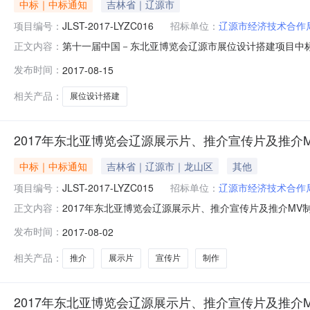
中标｜中标通知
吉林省｜辽源市
项目编号：
JLST-2017-LYZC016
招标单位：
辽源市经济技术合作
第十一届中国－东北亚博览会辽源市展位设计搭建项目中标公示
正文内容：
项目中标、成交结果公告Ⅰ项目信息项目名称第十一届中国－东北亚
发布时间：
2017-08-15
家名单仲崇斌、杨春凤、戴军、李春武、杨坤公示日期2017
相关产品：
展位设计搭建
2017年东北亚博览会辽源展示片、推介宣传片及推介
中标｜中标通知
吉林省｜辽源市｜龙山区
其他
项目编号：
JLST-2017-LYZC015
招标单位：
辽源市经济技术合作
2017年东北亚博览会辽源展示片、推介宣传片及推介MV
正文内容：
JLST-2017-LYZC015招标方式竞争性谈判开标时间20
发布时间：
2017-08-02
局采购代理机构名称吉林世通项目管理咨询有限公司采购人地址
相关产品：
推介
展示片
宣传片
制作
2017年东北亚博览会辽源展示片、推介宣传片及推介