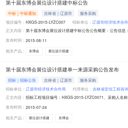
第十届东博会展位设计搭建中标公告
中标｜中标通知
吉林省｜辽源市
服务采购
项目编号：
HXGS-2015-LYZC007
招标单位：
辽源市经济技术合
第十届东博会展位设计搭建中标公告公告概要：公告信息
正文内容：
2015年08月11日08:58本项目招标公告日期2015年
发布时间：
2015-08-11
式：项目联系人吴昊项目联系电话15943715800采购
址
相关产品：
东博会
展位设计搭建
第十届东博会展位设计搭建单一来源采购公告发布
招标｜招标公告
吉林省｜辽源市
服务采购
招标单位：
辽源市经济技术合作局
代理单位：
吉林省宏信工程咨
招标工程项目编号：HXGS-2015-LYZC0071、
正文内容：
理由：根据辽源市政府采购管理工作办公室以采购任务通知书
发布时间：
2015-07-24
仅有长春市昱博装饰工程有限公司一家单位报名参加。于20
公
相关产品：
展位设计搭建
东博会