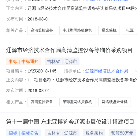
辽源市经济技术合作局高清监控设备等询价采购项目中标公示【
正文内容：
成交结果公告2018年8月1日1、项目名称：辽源市经济技
发布时间：
2018-08-01
2台、电源：32只等4、发布信息公告日期：2018年7月2
相关产品：
高清监控设备
半球型网络摄像机
星光简机
电源
辽源市经济技术合作局高清监控设备等询价采购项目
中标｜中标通知
吉林省｜辽源市
项目编号：
LYZC2018-145
招标单位：
辽源市经济技术合作局
1、项目名称：辽源市经济技术合作局高清监控设备等询价采购
正文内容：
信息公告日期：2018年7月20日5、开标日期：2018
发布时间：
2018-08-01
西安区人民大街5868号门市房9、成交金额：柒万捌仟
摄像
相关产品：
高清监控设备
半球型网络摄像机
网络硬盘录像机
第十一届中国-东北亚博览会辽源市展位设计搭建项目
招标｜招标公告
吉林省｜辽源市
服务采购
预算50万元