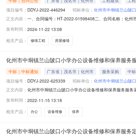
中标｜合同公告
广东省｜茂名市｜化州市
工程建筑
工程
项目编号：
DDYJ-2022-446294
招标单位：
化州市中垌镇兰山陂
一、合同编号：HT-2022-01598408二、合同名称：
正文内容：
镇兰山陂口小学修缮工程定点采购五、合同主体采购人（甲*
发布时间：
2024-11-22 13:08
7762888供应商（乙*）：广东天安路桥工程有限公司地址
相关产品：
修缮工程
房屋修缮
化州市中垌镇兰山陂口小学办公设备维修和保养服务
中标｜中标通知
广东省｜茂名市｜化州市
服务采购
中标
项目编号：
DDYJ-2022-625339
招标单位：
化州市中垌镇兰山陂
化州市中垌镇兰山陂口小学办公设备维修和保养服务服务采购
正文内容：
625339本项目于2022-11-1511:24:34启动
发布时间：
2022-11-15 13:18
的明细服务描述数量单位供应商报价(元)是否中标服务类型：
相关产品：
办公
设备维修
保养
化州市中垌镇兰山陂口小学办公设备维修和保养服务