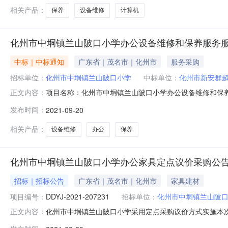
核对报价信息
相关产品：
保养
设备维修
计算机
化州市中垌镇兰山陂口小学办公设备维修和保养服务
中标｜中标通知
广东省｜茂名市｜化州市
服务采购
招标单位：
化州市中垌镇兰山陂口小学
中标单位：
化州市新安群
项目名称：化州市中垌镇兰山陂口小学办公设备维修和保养服务服务
正文内容：
交供应商：化州市新安群超办公用品经销部（二）成交价：5
发布时间：
2021-09-20
维保服务范围：复印机设备数量：1-50台数：11台900.0
相关产品：
设备维修
办公
保养
化州市中垌镇兰山陂口小学办公家具定点议价采购公
招标｜招标公告
广东省｜茂名市｜化州市
家具建材
项目编号：
DDYJ-2021-207231
招标单位：
化州市中垌镇兰山陂
化州市中垌镇兰山陂口小学采用定点采购议价方式实施本次采
正文内容：
207231（三）预算金额：4,200.00（四）采购需