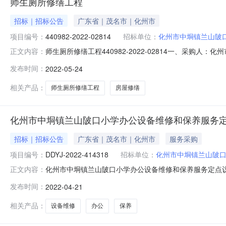
师生厕所修缮工程
招标｜招标公告
广东省｜茂名市｜化州市
项目编号：
440982-2022-02814
招标单位：
化州市中垌镇兰山陂
师生厕所修缮工程440982-2022-02814一、采购人
正文内容：
称：房屋修缮五、采购预算金额（元）：20000.00六、需
发布时间：
2022-05-24
2022年05月24日报价地址：https:\/\/gdgpo.czt.gd.gov.cn\/free
相关产品：
师生厕所修缮工程
房屋修缮
化州市中垌镇兰山陂口小学办公设备维修和保养服务
招标｜招标公告
广东省｜茂名市｜化州市
服务采购
项目编号：
DDYJ-2022-414318
招标单位：
化州市中垌镇兰山陂
化州市中垌镇兰山陂口小学办公设备维修和保养服务定点
正文内容：
镇兰山陂口小学办公设备维修和保养服务服务采购（二）项目编号
发布时间：
2022-04-21
型：桌面运维服务设备维保服务范围：复印机设备数量：1-
据议价信息的
相关产品：
设备维修
办公
保养