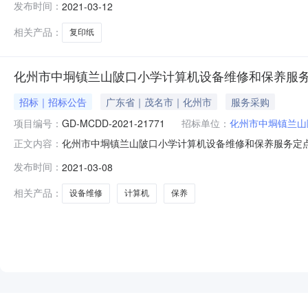
发布时间：
2021-03-12
订单五、合同主体采购人(甲方)：化州市中垌镇兰山陂口
(单位)单价(
相关产品：
复印纸
化州市中垌镇兰山陂口小学计算机设备维修和保养服
招标｜招标公告
广东省｜茂名市｜化州市
服务采购
项目编号：
GD-MCDD-2021-21771
招标单位：
化州市中垌镇兰山
化州市中垌镇兰山陂口小学计算机设备维修和保养服务定
正文内容：
采购。一、项目信息（一）项目名称：化州市中垌镇兰山陂口小学
发布时间：
2021-03-08
采购需求：编号服务描述数量计量单位1设备类型：台式计算
据议价信息的
相关产品：
设备维修
计算机
保养
NEW
HOT
5折起