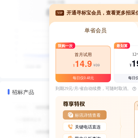
开通寻标宝会员，查看更多招采
VIP
单省会员
限购一次
最划算
1
首月试用
1
14.9
¥39
¥
¥
每日仅0.48元
每日仅
到期29元/月/省自动续费，可随时取消。
招标产品
标讯详情查看
关键电话直连