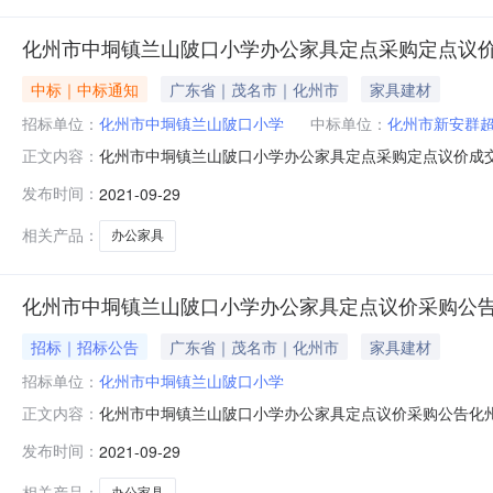
化州市中垌镇兰山陂口小学办公家具定点采购定点议
中标｜中标通知
广东省｜茂名市｜化州市
家具建材
招标单位：
化州市中垌镇兰山陂口小学
中标单位：
化州市新安群
化州市中垌镇兰山陂口小学办公家具定点采购定点议价成交公告项
正文内容：
2917:13:22启动。现将本次议价结果公布如下：（一
发布时间：
2021-09-29
量单位供应商报价(元)是否中标办公需要1张1,680.00是
相关产品：
办公家具
化州市中垌镇兰山陂口小学办公家具定点议价采购公
招标｜招标公告
广东省｜茂名市｜化州市
家具建材
招标单位：
化州市中垌镇兰山陂口小学
化州市中垌镇兰山陂口小学办公家具定点议价采购公告化
正文内容：
办公家具定点采购（二）项目编号：DDYJ-2021-217
发布时间：
2021-09-29
间：2021年09月29日二、供应商报价须知（一）被
信息，确保符合采
相关产品：
办公家具