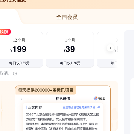
全国会员
最划算
12个月
1个月
3个月
199
39
99
¥
¥
¥
每日仅0.55元
每日仅1.26元
每日仅1.08元
时取消。