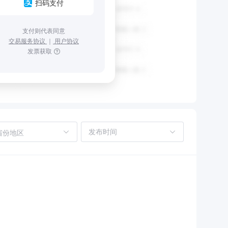
扫码支付
支付则代表同意
交易服务协议
｜
用户协议
发票获取
省份地区