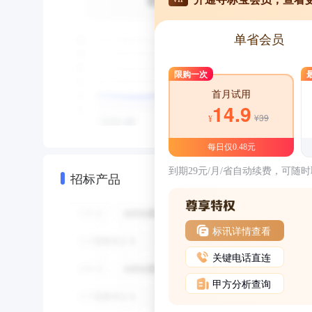
单省会员
限购一次
首月试用
14.9
¥39
¥
每日仅0.48元
到期29元/月/省自动续费，可随
招标产品
标讯详情查看
关键电话直连
甲方分析查询