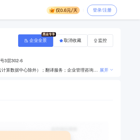
登录/注册
企业全景
取消收藏
监控
3层302-6
技术开发、技术咨询、技术转让、技术服务；数据处理（数据处理中的银行卡中心、PUE值在1.5以上的云计算数据中心除外）；翻译服务；企业管理咨询；计算机系统服务；设计、制作、代理、发布广告；组织文化艺术交流活动（不含营业性演出）；会议服务；企业管理；企业策划；市场调查；电脑动画设计；商标代理；版权代理；财务咨询（不得开展审计、验资、查账、评估、会计咨询、代理记账等需经专项审批的业务，不得出具相应的审计报告、验资报告、查账报告、评估报告等文字材料）；销售体育用品、文化用品；广播电视节目制作；从事互联网文化活动。（市场主体依法自主选择经营项目，开展经营活动；从事互联网文化活动、广播电视节目制作以及依法须经批准的项目，经相关部门批准后依批准的内容开展经营活动；不得从事国家和本市产业政策禁止和限制类项目的经营活动。）
展开