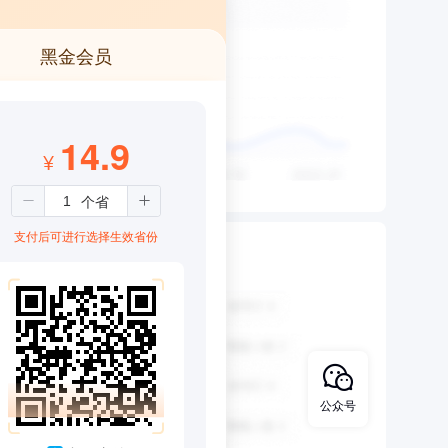
黑金会员
14.9
¥
支付后可进行选择生效省份
公众号