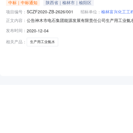
中标｜中标通知
陕西省｜榆林市｜榆阳区
项目编号：
SCZF2020-ZB-2626/001
招标单位：
榆林富兴化工工
公告神木市电石集团能源发展有限责任公司生产用工业氨水采购供应
正文内容：
秒公示结束时间：2020年12月07日18时00分00秒本神
发布时间：
2020-12-04
员会评审，确定001神木市电石集团能源发展有限责任公
相关产品：
生产用工业氨水
NEW
HOT
5折起