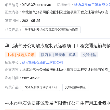
项目编号：
XPW-XZ20201240
招标单位：
靖边县凯信工贸有限公
华北油气分公司酸液配制及运输项目工程交通运输与物流
正文内容：
2021年05月24日开标的华北油气分公司酸液配制及
发布时间：
2021-05-25
示如下：排序第一中标候选人第二中标候选人第三中标候选
人姓名马建平李靖王涛项目负责人注册
相关产品：
酸液配制及运输项目工程交通运输与物流
华北油气分公司酸液配制及运输项目工程交通运输与物
中标｜候选人公示
陕西省｜延安市｜富县
交通运输
招标单位：
延安阙峰石油化工有限公司
华北油气分公司酸液配制及运输项目工程交通运输与物流_三标
正文内容：
项目工程交通运输与物流_三标段经依法组建的评标委员
发布时间：
2021-05-25
称延安阙峰石油化工有限公司榆林永光化工有限责任公司投标
2021年05月25
相关产品：
酸液配制及运输项目工程
交通运输与物流
神木市电石集团能源发展有限责任公司生产用工业氨水