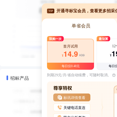
开通寻标宝会员，查看更多招采
VIP
单省会员
限购一次
最划算
1
首月试用
1
14.9
¥39
¥
¥
每日仅0.48元
每日仅
到期29元/月/省自动续费，可随时取消。
招标产品
标讯详情查看
关键电话直连