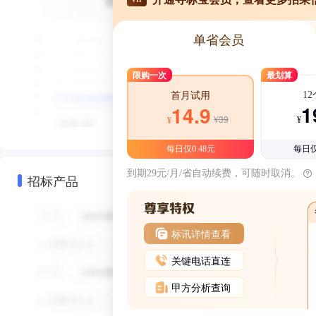
单省会员
限购一次
最划算
1
首月试用
1
14.9
¥39
¥
¥
每日仅0.48元
每日仅
到期29元/月/省自动续费，可随时取消。
招标产品
标讯详情查看
关键电话直连
甲方分析查询