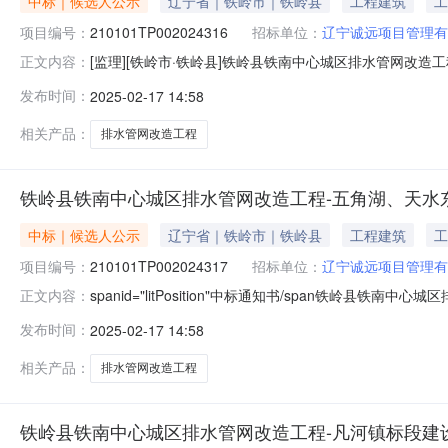
中标｜候选人公示
辽宁省｜铁岭市｜铁岭县
工程建筑
工
项目编号：
210101TP002024316
招标单位：
辽宁诚远项目管理有
[监理][铁岭市·铁岭县]铁岭县铁南中心城区排水管网改造工程-
正文内容：
工程中标候选人公示工程编号210101TP002024316工
发布时间：
2025-02-17 14:58
造工程-新台子镇标段监理建设单位铁岭县新台子镇人民政
相关产品：
排水管网改造工程
铁岭县铁南中心城区排水管网改造工程-五角湖、天水
中标｜候选人公示
辽宁省｜铁岭市｜铁岭县
工程建筑
工
项目编号：
210101TP002024317
招标单位：
辽宁诚远项目管理有
spanid="litPosition"中标通知书/span铁岭
正文内容：
210101TP002024317003003标段名称铁
发布时间：
2025-02-17 14:58
类别施工招标方式公开招标公示开始时间2025年02月17
相关产品：
排水管网改造工程
铁岭县铁南中心城区排水管网改造工程-凡河镇标段建