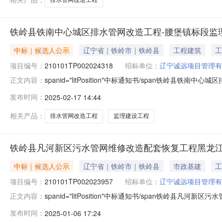
铁岭县铁南中心城区排水管网改造工程-腰堡镇标段监
中标｜候选人公示
辽宁省｜铁岭市｜铁岭县
工程建筑
工
项目编号：
210101TP002024318
招标单位：
辽宁诚远项目管理有
spanid="litPosition"中标通知书/span铁岭
正文内容：
210101TP002024318001002标段名称铁
发布时间：
2025-02-17 14:44
标方式公开招标公示开始时间2025年02月17日公示结束
相关产品：
排水管网改造工程
监理建设工程
铁岭县凡河新区污水管网维修改造配套恢复工程黑龙江
中标｜候选人公示
辽宁省｜铁岭市｜铁岭县
市政基建
工
项目编号：
210101TP002023957
招标单位：
辽宁诚远项目管理有
spanid="litPosition"中标通知书/span铁岭
正文内容：
恢复工程标段编号210101TP002023957001
发布时间：
2025-01-06 17:24
区管理委员会填报单位辽宁诚远项目管理有限公司工程类别监理