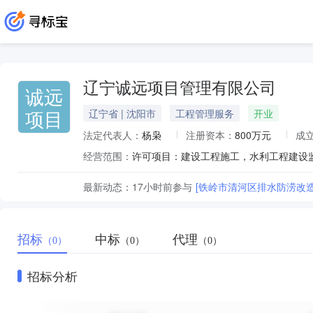
辽宁诚远项目管理有限公司
诚远
项目
辽宁省 | 沈阳市
工程管理服务
开业
法定代表人：
杨枭
注册资本：
800万元
成
经营范围：
最新动态：
17小时前
参与
[铁岭市清河区排水防涝改
招标
中标
代理
（0）
（0）
（0）
招标分析