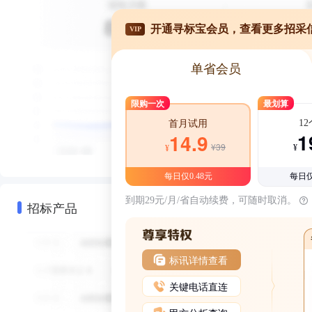
开通寻标宝会员，查看更多招采
VIP
单省会员
限购一次
最划算
1
首月试用
1
14.9
¥39
¥
¥
每日仅0.48元
每日仅
到期29元/月/省自动续费，可随时取消。
招标产品
标讯详情查看
关键电话直连