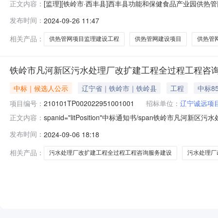
[监理][铁岭市·西丰县]西丰县功能和保健食品产业园供热管网项
正文内容：
项目中标候选人公示工程编号210101TP002023027工
发布时间：
2024-09-26 11:47
产业园供热管网项目监理建设单位西丰县工业园区管委会填
相关产品：
供热管网项目监理建设工程
供热管网建设项目
供热管
铁岭市凡河新区污水处理厂改扩建工程全过程工程咨
中标｜候选人公示
辽宁省｜铁岭市｜铁岭县
工程
中标85
项目编号：
210101TP002022951001001
招标单位：
辽宁诚远项
spanid="litPosition"中标通知书/span铁岭
正文内容：
210101TP002022951001001标段名称铁
发布时间：
2024-09-06 18:18
其他项目招标方式公开招标公示开始时间2024年09月06
相关产品：
污水处理厂改扩建工程全过程工程咨询服务建设
污水处理厂