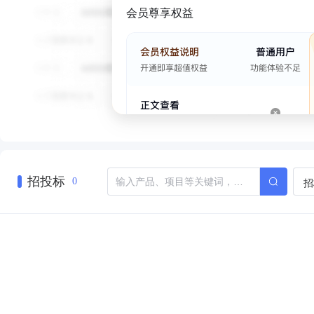
会员尊享权益
招投标
招
0