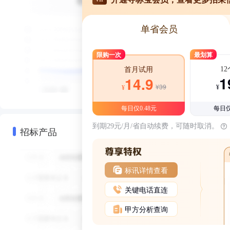
单省会员
限购一次
最划算
1
首月试用
1
14.9
¥39
¥
¥
每日仅0.48元
每日仅
到期29元/月/省自动续费，可随时取消。
招标产品
标讯详情查看
关键电话直连
甲方分析查询