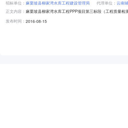
招标单位：
麻栗坡县柳家湾水库工程建设管理局
代理单位：
云南
麻栗坡县柳家湾水库工程PPP项目第三标段（工程质量检测
正文内容：
（工程质量检测）,已经过相关部门批准,由文水规计【2
发布时间：
2016-08-15
咨询有限公司。项目已具备招标条件，现进行竞争性谈判招
柳家湾水库工程PPP项目
NEW
HOT
5折起
暂时没有搜索结果…