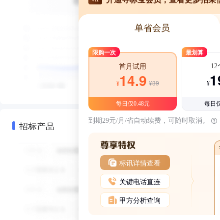
单省会员
限购一次
最划算
1
首月试用
1
14.9
¥39
¥
¥
每日仅0.48元
每日仅
到期29元/月/省自动续费，可随时取消。
招标产品
标讯详情查看
关键电话直连
甲方分析查询