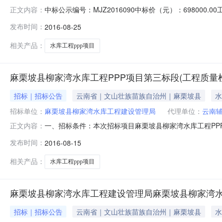
中标公示编号：MJZ2016090中标价（元）：6980
正文内容：
代理机构：云南辅成招标咨询有限公司服务要求项目开工至竣
发布时间：
2016-08-25
关告村，水库总库容为317.7万m3，兴利库容268.9
相关产品：
水库工程ppp项目
麻栗坡县柳家湾水库工程PPP项目第三标段(工程质量
招标｜招标公告
云南省｜文山壮族苗族自治州｜麻栗坡县
水
招标单位：
麻栗坡县柳家湾水库工程建设管理局
代理单位：
云南
一、招标条件：本次招标项目麻栗坡县柳家湾水库工程PPP
正文内容：
湾水库工程建设管理局，建设资金已落实，招标代理机构
发布时间：
2016-08-15
人）提出投标申请。二、项目概况与招标范围：2.1项目名称
项目开工至竣工结束；
相关产品：
水库工程ppp项目
麻栗坡县柳家湾水库工程建设管理局麻栗坡县柳家湾水
招标｜招标公告
云南省｜文山壮族苗族自治州｜麻栗坡县
水