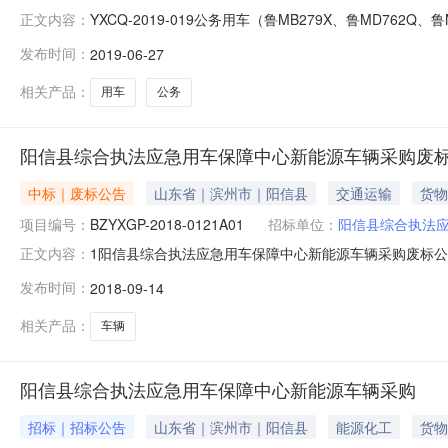
YXCQ-2019-019公务用车（鲁MB279X、鲁MD762
正文内容：
上午10时在滨州公共资源产权交易大厅以网络动态报价方式公
发布时间：
2019-06-27
前注册登录滨州公共资源产权交易大厅提交竞买申请，自动获
相关产品：
用车
公务
阳信县综合执法应急用车保障中心新能源车辆采购废
中标｜废标公告
山东省｜滨州市｜阳信县
交通运输
货物
项目编号：
BZYXGP-2018-0121A01
招标单位：
阳信县综合执法
1阳信县综合执法应急用车保障中心新能源车辆采购废标
正文内容：
中心新能源车辆采购二、采购项目编号、包号：BZYXGP-20
发布时间：
2018-09-14
六、废标(终止)原因：有效报名供应商不足三家七、联系方式
相关产品：
车辆
阳信县综合执法应急用车保障中心新能源车辆采购
招标｜招标公告
山东省｜滨州市｜阳信县
能源化工
货物