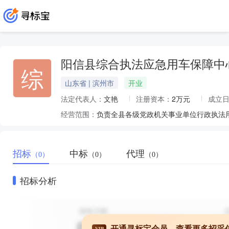
阳信县综合执法应急用车保障中
综
山东省 | 滨州市
开业
法定代表人：
文艳
注册资本：
2万元
成立
经营范围：
招标
中标
代理
（0）
（0）
（0）
招标分析
开通寻标宝会员，查看更多招采
VIP