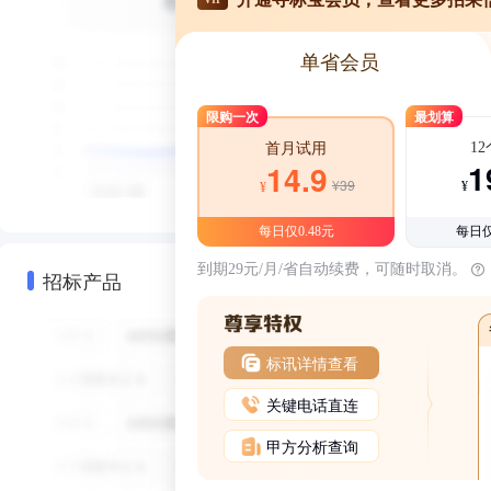
单省会员
限购一次
最划算
1
首月试用
1
14.9
¥39
¥
¥
每日仅0.48元
每日仅
到期29元/月/省自动续费，可随时取消。
招标产品
标讯详情查看
关键电话直连
甲方分析查询