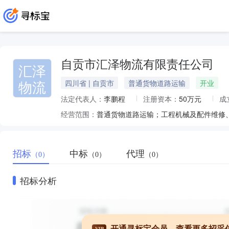
自贡市汇泽物流有限责任公司
汇泽
物流
四川省 | 自贡市
普通货物道路运输
开业
法定代表人：
李鹏程
注册资本：
50万元
成
经营范围：
招标
中标
代理
（0）
（0）
（0）
招标分析
开通寻标宝会员，查看更多招采
VIP