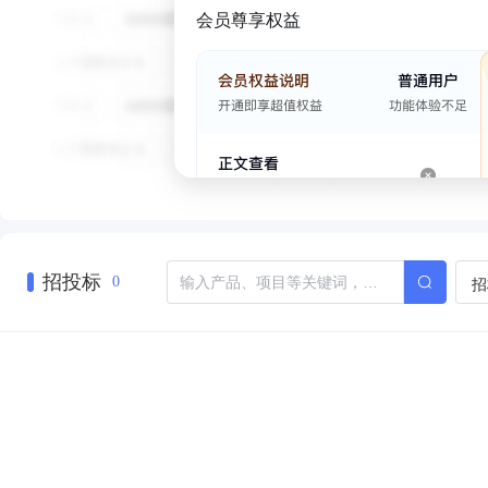
会员尊享权益
招投标
招
0