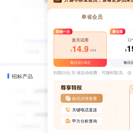
单省会员
限购一次
最划算
1
首月试用
1
14.9
¥39
¥
¥
每日仅0.48元
每日仅
到期29元/月/省自动续费，可随时取消。
招标产品
标讯详情查看
关键电话直连
甲方分析查询