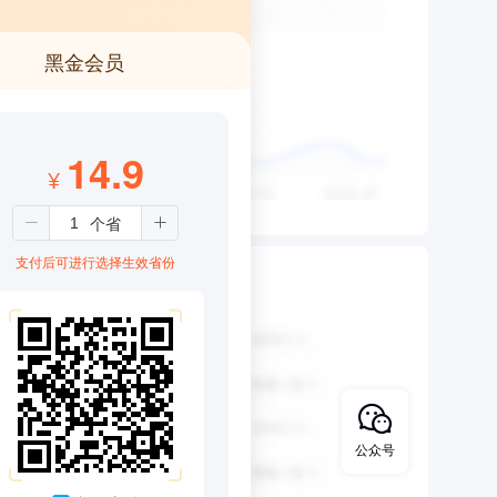
黑金会员
14.9
¥
支付后可进行选择生效省份
公众号