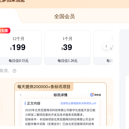
全国会员
最划算
12个月
1个月
3个月
199
39
99
¥
¥
¥
每日仅0.55元
每日仅1.26元
每日仅1.08元
时取消。