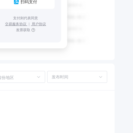
扫码支付
支付则代表同意
交易服务协议
｜
用户协议
发票获取
省份地区