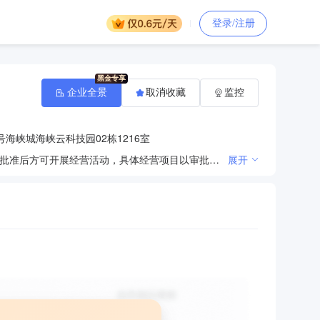
登录/注册
企业全景
取消收藏
监控
号海峡城海峡云科技园02栋1216室
许可项目：建筑智能化系统设计；建设工程施工；住宅室内装饰装修（依法须经批准的项目，经相关部门批准后方可开展经营活动，具体经营项目以审批结果为准） 一般项目：技术服务、技术开发、技术咨询、技术交流、技术转让、技术推广；对外承包工程；信息系统集成服务；信息系统运行维护服务；信息技术咨询服务；智能控制系统集成；安全技术防范系统设计施工服务；安全系统监控服务；网络与信息安全软件开发；计算机系统服务；网络技术服务；人工智能行业应用系统集成服务；人工智能公共数据平台；人工智能基础软件开发；人工智能应用软件开发；软件开发；云计算装备技术服务；大数据服务；专业设计服务；计算机及办公设备维修；人工智能硬件销售；电子产品销售；互联网设备销售；网络设备销售；电子元器件与机电组件设备销售；制冷、空调设备销售；办公设备销售；通讯设备销售；通讯设备修理；数字视频监控系统销售；计算机软硬件及辅助设备批发；建筑装饰材料销售；信息安全设备销售；光缆销售；云计算设备销售；工程管理服务；园林绿化工程施工；会议及展览服务；办公用品销售；消防器材销售；灯具销售；日用百货销售；广告制作；图文设计制作；工艺美术品及礼仪用品销售（象牙及其制品除外）；环境保护专用设备销售；气体、液体分离及纯净设备销售；第一类医疗器械销售；第二类医疗器械销售；卫生用品和一次性使用医疗用品销售（除依法须经批准的项目外，凭营业执照依法自主开展经营活动）
展开