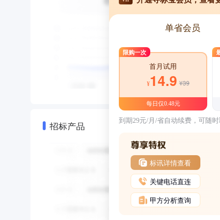
单省会员
限购一次
首月试用
14.9
¥39
¥
每日仅0.48元
到期29元/月/省自动续费，可随
招标产品
标讯详情查看
关键电话直连
甲方分析查询