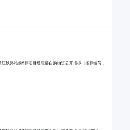
-23采购名称渝昆高铁川渝段站前二、四、五标段集采物资联合
采物资联合招标采购结果公示各投标人：渝昆高铁川渝段站前
黔江铁路站前5标项目经理部自购物资公开招标（招标编号：
柳林宾馆7楼会议室进行了开标。评标委员会根据投标人的生产能力、
NJ-01、SNJ-02、SNJ-03、SNJ-04包