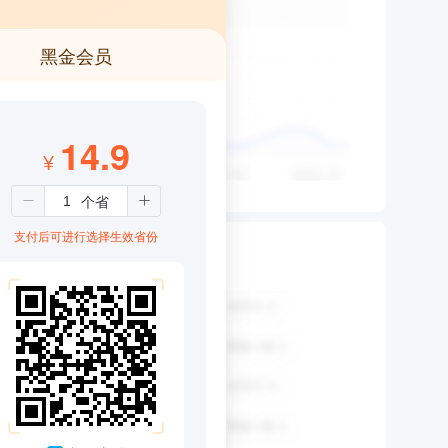
黑金会员
14.9
¥
支付后可进行选择生效省份