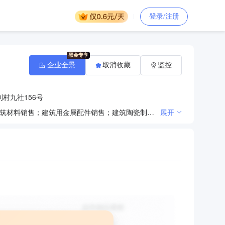
登录/注册
企业全景
取消收藏
监控
村九社156号
一般项目：建筑材料销售；水泥制品销售；煤炭及制品销售；建筑砌块销售；建筑装饰材料销售；轻质建筑材料销售；建筑用金属配件销售；建筑陶瓷制品销售；劳动保护用品销售；金属材料销售；非金属矿及制品销售；金属结构销售；五金产品批发；电子专用设备销售；电子专用材料销售；电力电子元器件销售；机械电气设备销售；机械设备销售；电气设备销售；普通机械设备安装服务；电子产品销售；通讯设备销售；办公用品销售；体育用品及器材零售。（除依法须经批准的项目外，凭营业执照依法自主开展经营活动）
展开