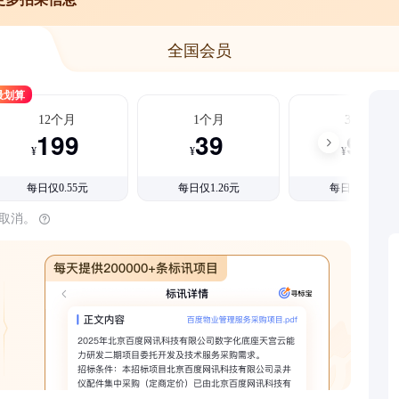
全国会员
最划算
12个月
1个月
3个月
199
39
99
¥
¥
¥
每日仅0.55元
每日仅1.26元
每日仅1.08元
时取消。