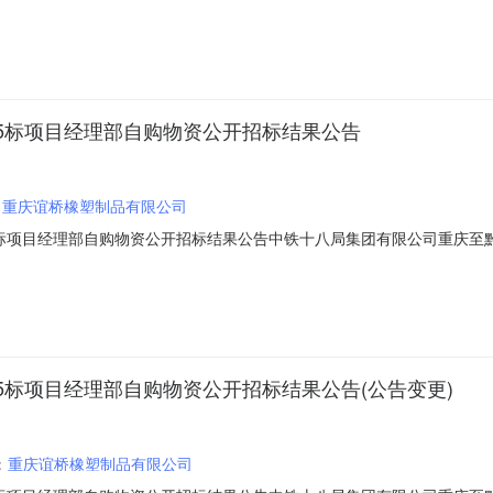
高铁川渝段站前二、四、五标段集采物资联合招标采购发布时间：2021-03
YKWZLC-202101公告内文渝昆高铁川渝段站前二、四、五标段集
5标项目经理部自购物资公开招标结果公告
：
重庆谊桥橡塑制品有限公司
标项目经理部自购物资公开招标结果公告中铁十八局集团有限公司重庆至
1）本次招标于2020年9月2日北京时间上午10时整，在天津市津南区大沽南路
合情况，并推荐经评审报价最合理的投标人为第一中标候选人。本次招标速凝剂S
标项目经理部自购物资公开招标结果公告(公告变更)
：
重庆谊桥橡塑制品有限公司