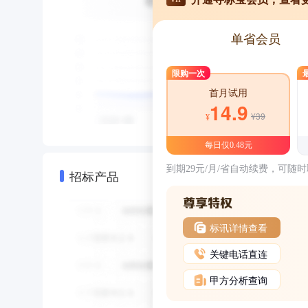
单省会员
限购一次
首月试用
14.9
¥39
¥
每日仅0.48元
到期29元/月/省自动续费，可随
招标产品
标讯详情查看
关键电话直连
甲方分析查询