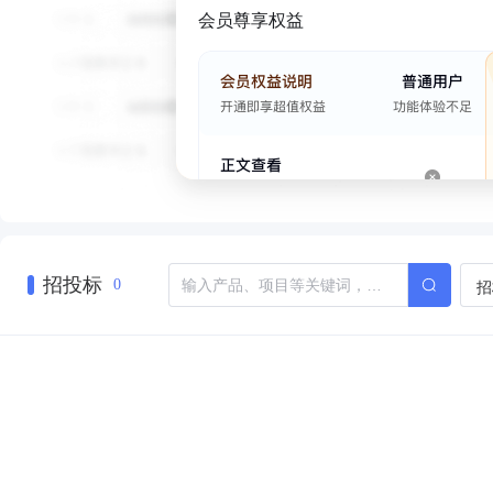
会员尊享权益
招投标
招
0