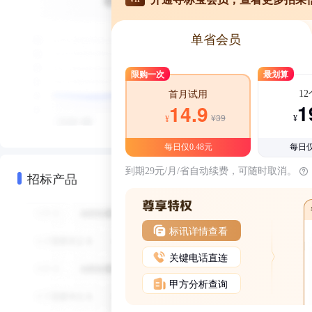
单省会员
限购一次
最划算
1
首月试用
1
14.9
¥39
¥
¥
每日仅0.48元
每日仅
到期29元/月/省自动续费，可随时取消。
招标产品
标讯详情查看
关键电话直连
甲方分析查询