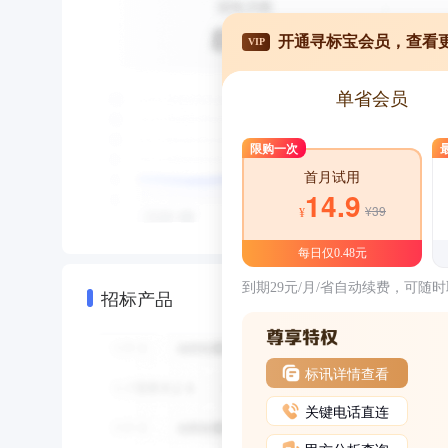
开通寻标宝会员，查看
VIP
单省会员
限购一次
首月试用
14.9
¥39
¥
每日仅0.48元
到期29元/月/省自动续费，可随
招标产品
标讯详情查看
关键电话直连