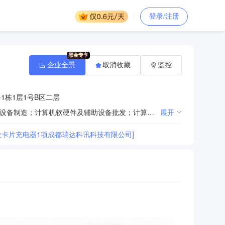
登录/注册
企业全景
取消收藏
监控
1栋1层1号B区二层
一般项目：物联网技术研发；物联网设备制造；物联网技术服务；物联网设备销售；计算机软硬件及外围设备制造；计算机软硬件及辅助设备批发；计算机软硬件及辅助设备零售；软件开发；计算机系统服务；信息系统集成服务；网络与信息安全软件开发；通信设备制造；通信设备销售；移动终端设备制造；移动终端设备销售；卫星移动通信终端制造；卫星移动通信终端销售；智能仪器仪表制造；智能仪器仪表销售；仪器仪表制造；仪器仪表销售；电工仪器仪表制造；电工仪器仪表销售；电子测量仪器制造；电子测量仪器销售；环境监测专用仪器仪表制造；环境监测专用仪器仪表销售；电子专用材料研发；电子专用材料制造；电子专用材料销售；电子产品销售；电子元器件与机电组件设备销售（除依法须经批准的项目外，凭营业执照依法自主开展经营活动）。
展开
员定位卡片充电器1项成都瑞达科讯科技有限公司]