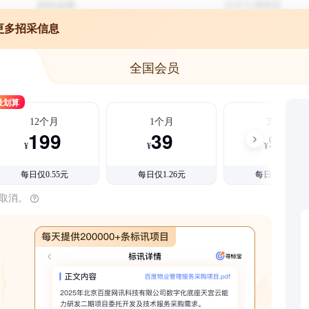
更多招采信息
全国会员
最划算
12个月
1个月
3个月
199
39
99
¥
¥
¥
每日仅0.55元
每日仅1.26元
每日仅1.08元
时取消。