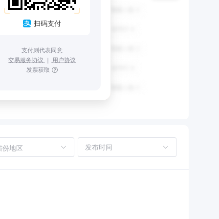
扫码支付
支付则代表同意
交易服务协议
｜
用户协议
发票获取
省份地区