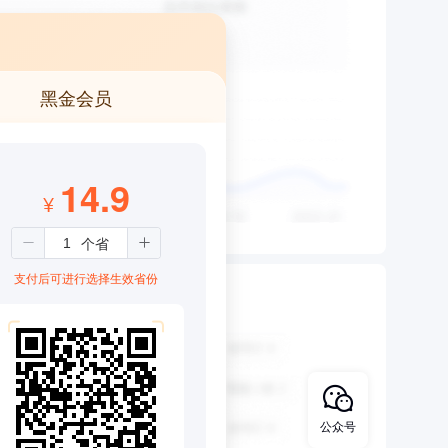
黑金会员
14.9
¥
支付后可进行选择生效省份
公众号