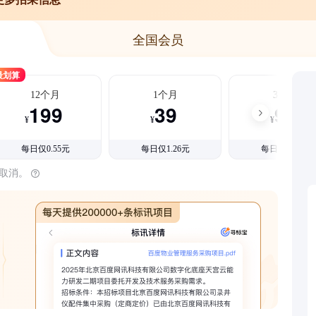
全国会员
最划算
12个月
1个月
3个月
199
39
99
¥
¥
¥
每日仅0.55元
每日仅1.26元
每日仅1.08元
时取消。