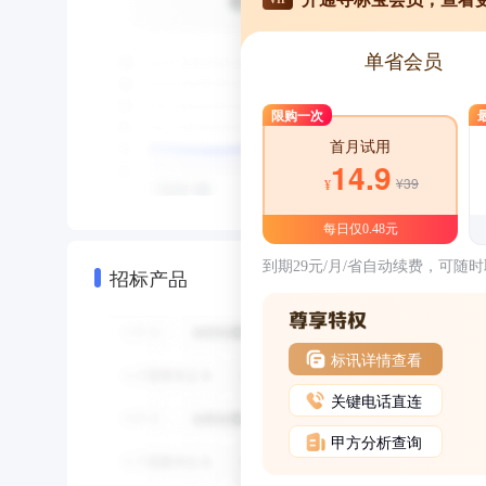
单省会员
限购一次
首月试用
14.9
¥39
¥
每日仅0.48元
到期29元/月/省自动续费，可随
招标产品
标讯详情查看
关键电话直连
甲方分析查询