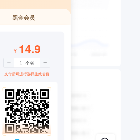
黑金会员
14.9
¥
支付后可进行选择生效省份