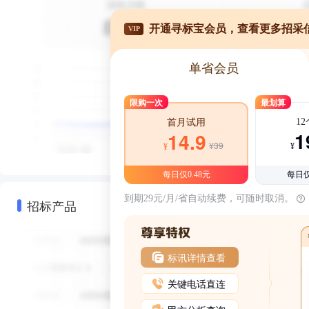
开通寻标宝会员，查看更多招采
VIP
单省会员
限购一次
最划算
1
首月试用
1
14.9
¥39
¥
¥
每日仅0.48元
每日仅
到期29元/月/省自动续费，可随时取消。
招标产品
标讯详情查看
关键电话直连