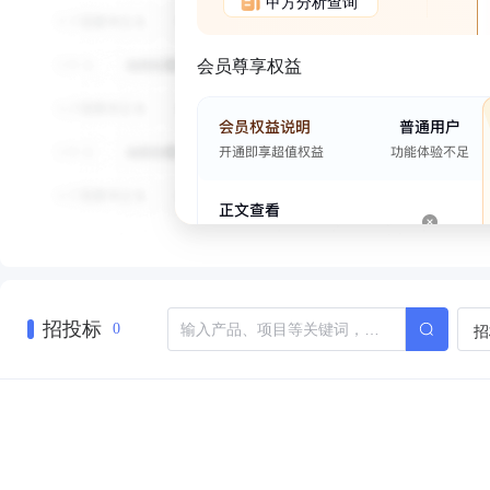
甲方分析查询
会员尊享权益
招投标
招
0