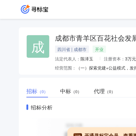
成都市青羊区百花社会发
成
四川省 | 成都市
开业
法定代表人：
陈泽玉
注册资本：
3万元
经营范围：
招标
中标
代理
（0）
（0）
（0）
招标分析
开通寻标宝会员，查看
VIP