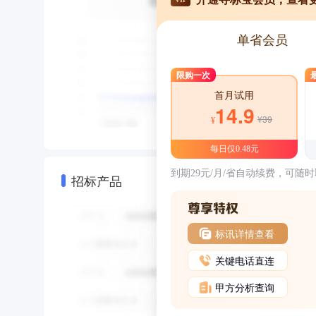
单省会员
限购一次
首月试用
14.9
¥39
¥
每日仅0.48元
到期29元/月/省自动续费，可随
招标产品
标讯详情查看
关键电话直连
甲方分析查询