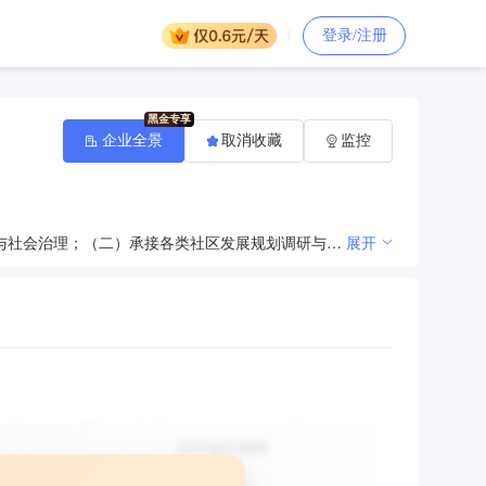
登录/注册
企业全景
取消收藏
监控
（一）探索党建+公益模式，发挥党建在社会组织中的引领作用，引导和鼓励社会组织联系服务群众、参与社会治理；（二）承接各类社区发展规划调研与编制，社会工作课题研究，策划与宣传，开展专业化社会工作服务，完成政府部门委托的各项服务类工作。（三）创新社会组织管理模式，公共资源得到集中共享，孵化培育各类社会组织、社区自组织，加强对社会组织的监管，促进社会组织健康成长；（四）开展社区营造，空间资源梳理及运营管理，孵化并扶持创新型企业，运用大数据实现社区智慧化管理；（五）探索自我造血可持续发展模式，创立专业化、标准化、品牌化、特色化枢纽型社会组织平台。
展开