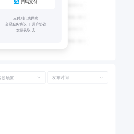
扫码支付
支付则代表同意
交易服务协议
｜
用户协议
发票获取
省份地区