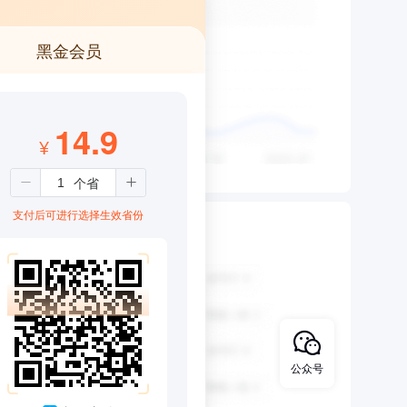
黑金会员
14.9
¥
支付后可进行选择生效省份
公众号