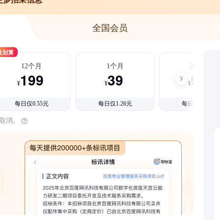
全国会员
最划算
12个月
1个月
3个月
199
39
99
¥
¥
¥
每日仅0.55元
每日仅1.26元
每日仅1.08元
时取消。