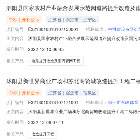
泗阳县国家农村产业融合发展示范园道路提升改造及
中标｜开标公示
江苏省｜南京市｜江宁区
项目编号：
E3213010313107153001
招标单位：
中翀建设有限公
泗阳县国家农村产业融合发展示范园道路提升改造及雨污管网工程项
正文内容：
点开标三厅开标时间2022-12-0909:00开标记录内容投标
发布时间：
2022-12-10 06:45
间:ThuDec0815:43:47CST2022,投标人名称:江苏鑫
相关产品：
道路提升改造及雨污管网工程
沭阳县新世界商业广场和苏北商贸城改造提升工程二
中标｜开标公示
江苏省｜宿迁市｜宿豫区
项目编号：
E3213010313107171001
招标单位：
宿迁市永峰体育
沭阳县新世界商业广场和苏北商贸城改造提升工程二标段开标记录开
正文内容：
标时间2022-12-0509:30开标记录内容投标人名称:宿迁
发布时间：
2022-12-06 07:11
间:SatDec0309:53:00CST2022,投标人名称:江苏思
相关产品：
改造提升工程