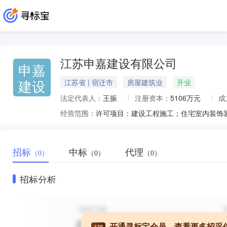
江苏申嘉建设有限公司
申嘉
建设
江苏省 | 宿迁市
房屋建筑业
开业
法定代表人：
王振
注册资本：
5106万元
成
经营范围：
招标
中标
代理
（0）
（0）
（0）
招标分析
开通寻标宝会员，查看更多招采
VIP