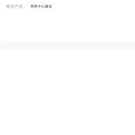
相关产品：
商务中心建设
NEW
HOT
5折起
暂时没有搜索结果…