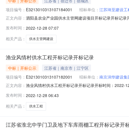
中标｜开标公示
江苏省｜宿迁市｜宿城区
项目编号：
E3213010313107184001
招标单位：
江苏琦至建设工
泗阳县农业产业园供水主管网建设项目开标记录开标记录开标时间：20
正文内容：
2709:00开标记录内容投标人名称:江苏琦至建设工程有限公司;项目
发布时间：
2022-12-28 07:07
投标人名称:江苏瑞沃建设集团有限公司;项目负责人:;报价:0.
相关产品：
供水主管网建设
渔业风情村供水工程开标记录开标记录
中标｜开标公示
江苏省｜南京市｜江宁区
项目编号：
E3213010313107182001
招标单位：
南京润华建设集
渔业风情村供水工程开标记录开标记录开标时间：2022-12-270
正文内容：
容投标人名称:南京润华建设集团有限公司;项目负责人:;报价:0.0
发布时间：
2022-12-28 06:43
市双兴建设工程有限公司;项目负责人:;报价:0.00元/%;工期
相关产品：
供水工程
江苏省淮北中学门卫及地下车库雨棚工程开标记录开