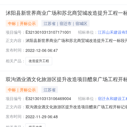
沭阳县新世界商业广场和苏北商贸城改造提升工程一
中标｜开标公示
江苏省｜宿迁市｜宿城区
项目编号：
E3213010313107171001
招标单位：
江苏山禾建设有
沭阳县新世界商业广场和苏北商贸城改造提升工程一标段开标记录开
正文内容：
标时间2022-12-0509:30开标记录内容投标人名称:江苏山
发布时间：
2022-12-06 06:47
间:FriDec0213:07:07CST2022,投标人名称:宿迁鹏
相关产品：
改造提升工程
双沟酒业酒文化旅游区提升改造项目醴泉广场工程开
中标｜开标公示
江苏省
项目编号：
E3213010313106469004
招标单位：
宿迁永和建设工
双沟酒业酒文化旅游区提升改造项目醴泉广场工程开标记录开标记录
正文内容：
2022-11-2809:30开标记录内容投标人名称:宿迁永和建
发布时间：
2022-11-29 06:48
圣正（江苏）建设工程有限公司;项目负责人:;报价:0.00元/