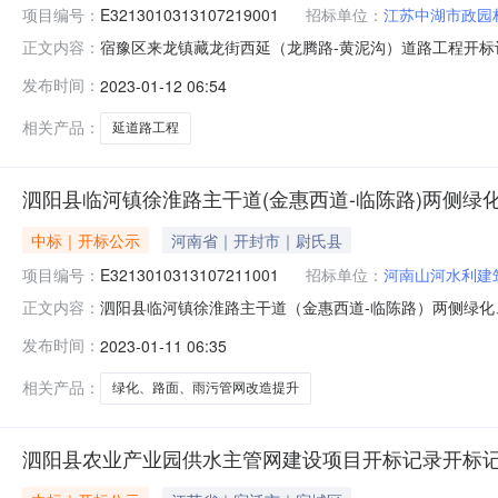
项目编号：
E3213010313107219001
招标单位：
江苏中湖市政园
宿豫区来龙镇藏龙街西延（龙腾路-黄泥沟）道路工程开标记录开标
正文内容：
间2023-01-1109:30开标记录内容投标人名称:江苏中湖
发布时间：
2023-01-12 06:54
人名称:河南盛鼎建设集团有限公司;项目负责人:;报价:0.00元
相关产品：
延道路工程
泗阳县临河镇徐淮路主干道(金惠西道-临陈路)两侧
中标｜开标公示
河南省｜开封市｜尉氏县
项目编号：
E3213010313107211001
招标单位：
河南山河水利建
泗阳县临河镇徐淮路主干道（金惠西道-临陈路）两侧绿化、路面、
正文内容：
开标参与人开标地点开标四厅开标时间2023-01-1009:0
发布时间：
2023-01-11 06:35
额:0.00元,投标文件递交时间:MonJan0916:25:36CS
相关产品：
绿化、路面、雨污管网改造提升
泗阳县农业产业园供水主管网建设项目开标记录开标