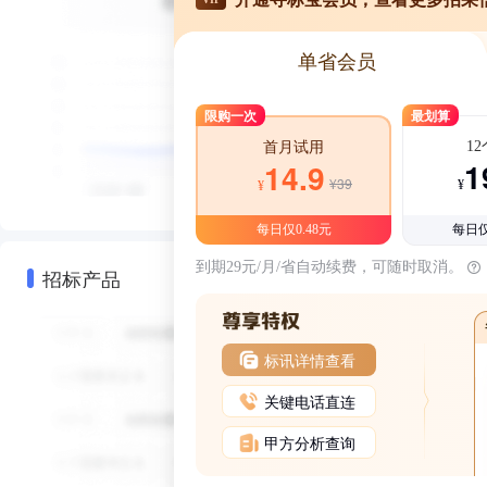
单省会员
限购一次
最划算
1
首月试用
1
14.9
¥39
¥
¥
每日仅0.48元
每日仅
到期29元/月/省自动续费，可随时取消。
招标产品
标讯详情查看
关键电话直连
甲方分析查询