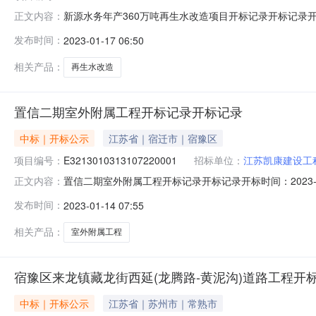
新源水务年产360万吨再生水改造项目开标记录开标记录开标时间：2
正文内容：
1609:30开标记录内容投标人名称:宏盛建业投资集团有限公司;
发布时间：
2023-01-17 06:50
间:SunJan1518:43:08CST2023,投标人名称:江苏耀
相关产品：
再生水改造
置信二期室外附属工程开标记录开标记录
中标｜开标公示
江苏省｜宿迁市｜宿豫区
项目编号：
E3213010313107220001
招标单位：
江苏凯康建设工
置信二期室外附属工程开标记录开标记录开标时间：2023-01-13
正文内容：
内容投标人名称:江苏凯康建设工程有限公司;项目负责人:;报价:0.
发布时间：
2023-01-14 07:55
盛鼎建设集团有限公司;项目负责人:;报价:0.00元/%;工期:日
相关产品：
室外附属工程
宿豫区来龙镇藏龙街西延(龙腾路-黄泥沟)道路工程开
中标｜开标公示
江苏省｜苏州市｜常熟市