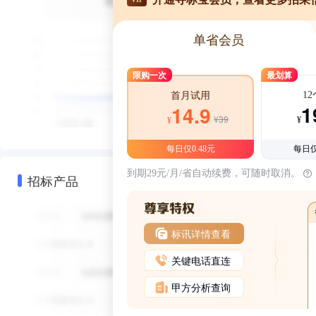
单省会员
限购一次
最划算
1
首月试用
1
14.9
¥39
¥
¥
每日仅0.48元
每日仅
到期29元/月/省自动续费，可随时取消。
招标产品
标讯详情查看
关键电话直连
甲方分析查询