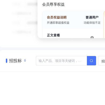
会员尊享权益
招投标
招
0