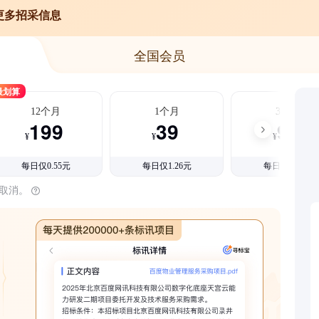
更多招采信息
全国会员
最划算
12个月
1个月
3个月
199
39
99
¥
¥
¥
每日仅0.55元
每日仅1.26元
每日仅1.08元
时取消。