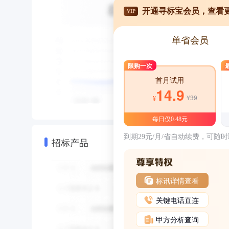
开通寻标宝会员，查看
VIP
单省会员
限购一次
首月试用
14.9
¥39
¥
每日仅0.48元
到期29元/月/省自动续费，可随
招标产品
标讯详情查看
关键电话直连
甲方分析查询