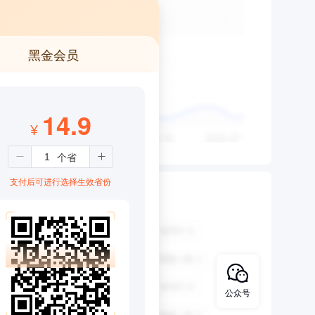
黑金会员
14.9
¥
支付后可进行选择生效省份
公众号