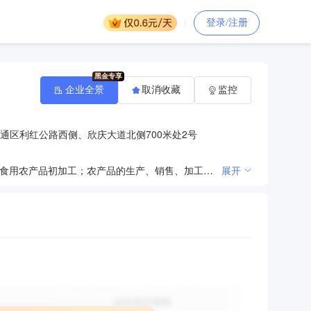
登录/注册
企业全景
取消收藏
监控
通区利红公路西侧、欣庆大道北侧700米处2号
许可项目：牲畜饲养（依法须经批准的项目，经相关部门批准后方可开展经营活动）一般项目：草种植；食用农产品初加工；农产品的生产、销售、加工、运输、贮藏及其他相关服务；谷物种植；水果种植；牲畜销售；蔬菜种植（除中国稀有和特有的珍贵优良品种）（除许可业务外，可自主依法经营法律法规非禁止或限制的项目）
展开