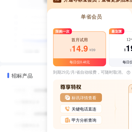
单省会员
限购一次
最划算
1
首月试用
1
14.9
¥39
¥
¥
每日仅0.48元
每日仅
到期29元/月/省自动续费，可随时取消。
招标产品
标讯详情查看
关键电话直连
甲方分析查询