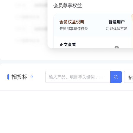
会员尊享权益
招投标
招
0