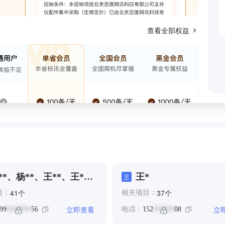
查看全部权益
**、杨**、王**、王*、
王*
王
**
个
个
41
37
目：
相关项目：
立即查看
立
99
56
电话：
152
08
*******
******