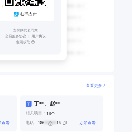
扫码支付
支付则代表同意
交易服务协议
｜
用户协议
发票获取
查看更多
丁**、赵**
丁
个
18
相关项目：
即查看
立即查看
电话：
186
16
******