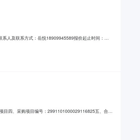
系人及联系方式：岳悦18909945589报价起止时间：
需求清单商品名称参数要求购买数量控制金额(元)意向品牌工程设计服
及其上水利水电工程基本生态流量（水量）管
购项目编号：2991101000029116825五、合同
果、粮油、调料、畜禽肉、水产品等农副产品服务详见附件批
局联系人：刘迪联系电话：18899181515传真