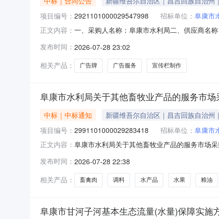
中标｜合同公告
新疆维吾尔自治区｜昌吉回族自治州
项目编号：
2921101000029547998
招标单位：
阜康市
一、采购人名称：阜康市水利局二、供应商名称：阜
正文内容：
同编号：11N01023841820263801六
发布时间：
2026-07-28 23:02
况：七、其它事项：详见附件中的合同文件八、联系
相关产品：
广告牌
广告服务
宣传栏制作
阜康市水利局关于其他畜牧业产品的服务市场
中标｜中标通知
新疆维吾尔自治区｜昌吉回族自治州
项目编号：
2991101000029283418
招标单位：
阜康市
阜康市水利局关于其他畜牧业产品的服务市场采购项
正文内容：
他畜牧业产品的服务市场采购项目采购项目项目编号:2
发布时间：
2026-07-28 22:38
码:652302项目所在行政区划名称:新疆维吾
相关产品：
畜禽肉
调料
水产品
水果
粮油
阜康市甘河子河基本生态流量(水量)保障实施