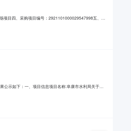
采购项目编号：2921101000029547998五、合
作+广告牌详见附件件1.0032133213服务要求或标的基本概
1515传真：/地址：阜康市2、运维公
采购结果公示如下：一、项目信息项目名称:阜康市水利局关于其
81515采购计划文号:采购计划金额（元）:项目所在行政区划编
称:阜康市水利局采购单位地址:阜康市采