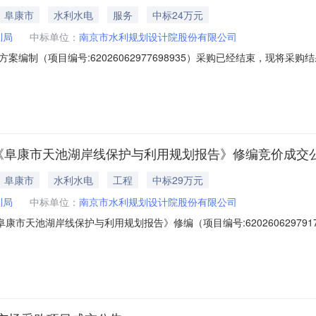
｜阜康市
水利水电
服务
中标24万元
利局
中标单位：
南京市水利规划设计院股份有限公司
编制（项目编号:62026062977698935）采购已经结束，现将
6062977698935项目联系人：岳悦项目联系电话：1890994558
2026-07-0220:00二、采购单位信息采购单位名称：阜康市水利局采购单位
及《阜康市天池湖岸线保护与利用规划报告》修编竞价成交
｜阜康市
水利水电
工程
中标29万元
利局
中标单位：
南京市水利规划设计院股份有限公司
康市天池湖岸线保护与利用规划报告》修编（项目编号:62026062979
理方案》及《阜康市天池湖岸线保护与利用规划报告》修编项目编号：62026
项目所在行政区划名称：阜康市报价起止时间：2026-06-2919:50-2026-0