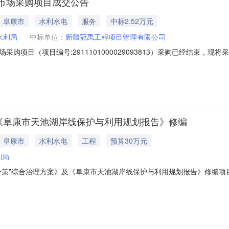
市场采购项目成交公告
｜阜康市
水利水电
服务
中标2.52万元
水利局
中标单位：
新疆冠禹工程项目管理有限公司
购项目（项目编号:2911101000029093813）采购已经结束，
编号:2911101000029093813项目联系人:刘迪项目联系电话:18
新疆维吾尔自治区昌吉回族自治州阜康市报价起止时间:-二、采购单位信息采
《阜康市天池湖岸线保护与利用规划报告》修编
｜阜康市
水利水电
工程
预算30万元
利局
”综合治理方案》及《阜康市天池湖岸线保护与利用规划报告》修编项目编号：
-2919:50-2026-07-0220:00采购单位：阜康市水利局供应商规模要
:商品类目:工程设计服务;《阜康市天池湖“一湖一策”综合治理方案》及