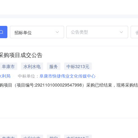
招标单位
采购项目成交公告
｜阜康市
水利水电
服务
中标3213元
水利局
中标单位：
阜康市快捷伟业文化传媒中心
目（项目编号:2921101000029547998）采购已经结束，现将
921101000029547998项目联系人:刘迪项目联系电话:188991
尔自治区昌吉回族自治州阜康市报价起止时间:-二、采购单位信息采购单位名