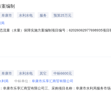
方案编制
｜阜康市
水利水电
服务
预算25万元
利局
（水量）保障实施方案编制项目编号：62026062977698935项目联
220:00采购单位：阜康市水利局供应商规模要求：-供应商资质要求：-二、采购
康市甘河子河基本生态流量（水量）保障实施方案编制:开展阜康市甘河子河
｜阜康市
水利水电
其它
中标6600元
水利局
中标单位：
阜康市乐享汇商贸有限公司
康市乐享汇商贸有限公司三、采购项目名称：阜康市水利局服务市场项目四、采
、合同内容：序号标项名称规格型号单位数量单价(元)总价(元)1各种蔬菜、水
七、其它事项：详见附件中的合同文件八、联系方式1、采购人名称：阜康市水利