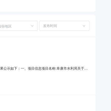
省份地区
采购结果公示如下：一、项目信息项目名称:阜康市水利局关于宣
81515采购计划文号:采购计划金额（元）:项目所在行政区划编
称:阜康市水利局采购单位地址:阜康市采