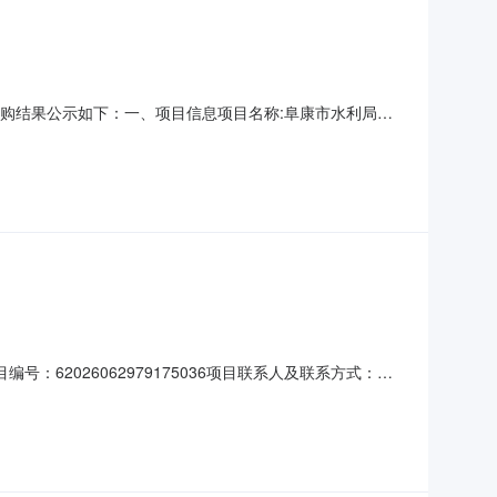
现将采购结果公示如下：一、项目信息项目名称:阜康市水利局关
899181515采购计划文号:采购计划金额（元）:项目所在行
购单位名称:阜康市水利局采购单位地址:
62026062979175036项目联系人及联系方式：岳
求：-供应商资质要求：-二、采购需求清单商品名称参数要求购买数量控
《阜康市天池湖岸线保护与利用规划报