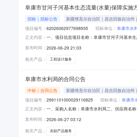
阜康市甘河子河基本生态流量(水量)保障实施
招标｜招标公告
新疆维吾尔自治区｜昌吉回族自治州
项目编号：
62026062977698935
招标单位：
阜康市水
一、项目信息项目名称：阜康市甘河子河基本生态流量
正文内容：
2026-06-2919:42-2026-07-0
发布时间：
2026-06-29 21:03
务核心参数要求:商品类目:工程设计服务;阜
相关产品：
工程设计服务
阜康市水利局的合同公告
中标｜合同公告
新疆维吾尔自治区｜昌吉回族自治州
项目编号：
2991101000029116825
招标单位：
阜康市
一、采购人名称：阜康市水利局二、供应商名称：阜
正文内容：
编号：11N01023841820263001六
发布时间：
2026-06-27 03:12
1.0066006600服务要求或标的基本概况：
相关产品：
农副产品服务