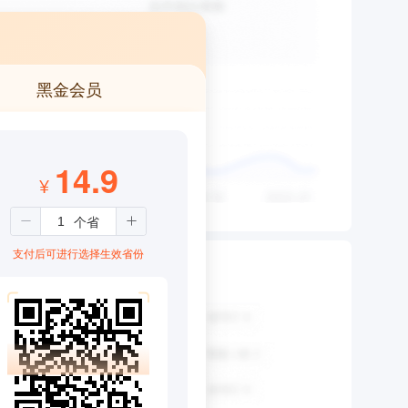
黑金会员
14.9
¥
支付后可进行选择生效省份