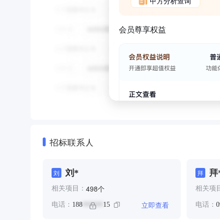
甲方分析查询
会员尊享权益
招标联系人
刘*
拜
刘
拜
赵
个
498
相关项目：
相关项
立即查看
电话：
188
15
电话：
0
******