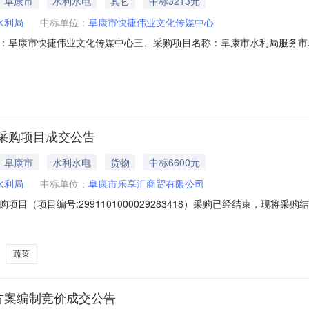
｜阜康市
水利水电
其它
中标3213元
水利局
中标单位：
阜康市快捷伟业文化传媒中心
康市快捷伟业文化传媒中心三、采购项目名称：阜康市水利局服务市场项目四、
、合同内容：序号标项名称规格型号单位数量单价(元)总价(元)1广告服务+宣传栏制
方式1、采购人名称：阜康市水利局联系人：刘迪联系电话：1889918
采购项目成交公告
｜阜康市
水利水电
货物
中标6600元
水利局
中标单位：
阜康市乐享汇商贸有限公司
目（项目编号:2991101000029283418）采购已经结束，现将
991101000029283418项目联系人:刘迪项目联系电话:188991
尔自治区昌吉回族自治州阜康市报价起止时间:-二、采购单位信息采购单位名
蔬菜
方案编制竞价成交公告