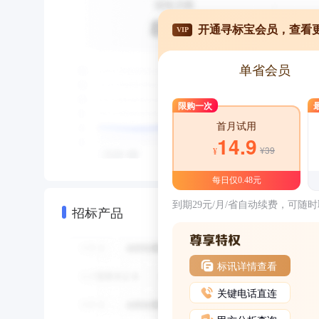
开通寻标宝会员，查看
VIP
单省会员
限购一次
首月试用
14.9
¥39
¥
每日仅0.48元
到期29元/月/省自动续费，可随
招标产品
标讯详情查看
关键电话直连