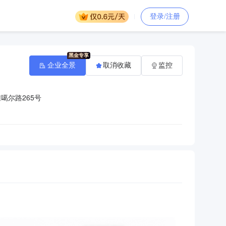
登录/注册
企业全景
取消收藏
监控
噶尔路265号