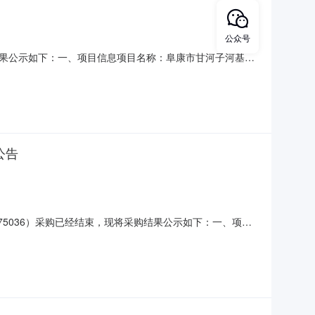
公众号
采购结果公示如下：一、项目信息项目名称：阜康市甘河子河基本
9项目所在行政区划编码：652302项目所在行政区划名称：阜
地址：新疆维吾尔自治区昌吉回族
公告
175036）采购已经结束，现将采购结果公示如下：一、项目
062979175036项目联系人：岳悦项目联系电话：
7-0220:00二、采购单位