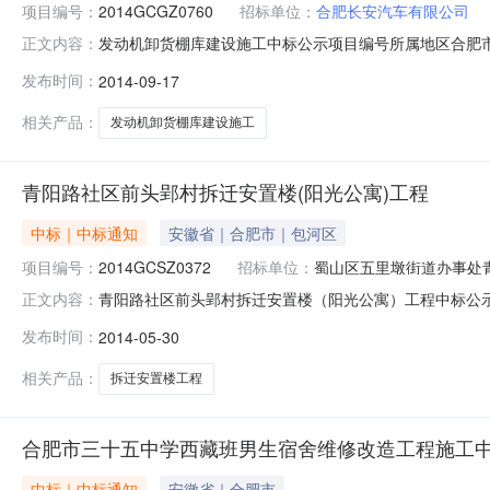
项目编号：
2014GCGZ0760
招标单位：
合肥长安汽车有限公司
发动机卸货棚库建设施工中标公示项目编号所属地区合肥市
正文内容：
2014GCGZ0760合肥公共资源交易中心工程部（合肥
发布时间：
2014-09-17
2014年09月16日确定了预中标（成交）人。现将具
仟肆佰零玖元壹角
相关产品：
发动机卸货棚库建设施工
青阳路社区前头郢村拆迁安置楼(阳光公寓)工程
中标｜中标通知
安徽省｜合肥市｜包河区
项目编号：
2014GCSZ0372
招标单位：
蜀山区五里墩街道办事处
青阳路社区前头郢村拆迁安置楼（阳光公寓）工程中标公示
正文内容：
区前头郢村拆迁安置楼（阳光公寓）工程项目中标（成交）公
发布时间：
2014-05-30
青阳路社区居民委员会委托，2014年05月08日发布公
情况公告如下：预中
相关产品：
拆迁安置楼工程
合肥市三十五中学西藏班男生宿舍维修改造工程施工
中标｜中标通知
安徽省｜合肥市