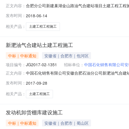
合肥分公司新建巢湖金山路油气合建站项目土建工程工程施工_
正文内容：
油气合建站项目)+（土建工程工程施工）+（一标段）经依
发布时间：
2018-06-14
标情况公示如下:排序第一中标候选人第二中标候选人第
（元/%）3611658
相关产品：
土建工程工程施工
新淝油气合建站土建工程施工
中标｜中标通知
安徽省｜合肥市｜包河区
项目编号：
JG2017-02-1351
招标单位：
中国石化销售有限公司安
中国石化销售有限公司安徽合肥石油分公司新淝油气合建站土
正文内容：
徽省招标集团股份有限公司受中国石化销售有限公司安徽合肥石
发布时间：
2017-09-28
日10时00分，在安徽省招标集团股份有限公司二楼第1
售分公司凤翔大
相关产品：
土建工程施工
发动机卸货棚库建设施工
中标｜中标通知
安徽省｜合肥市｜蜀山区