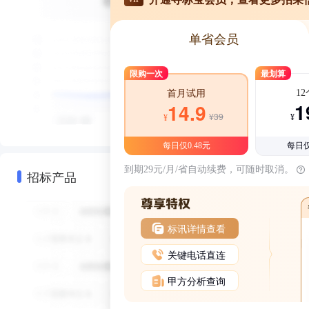
单省会员
限购一次
最划算
1
首月试用
1
14.9
¥39
¥
¥
每日仅0.48元
每日仅
到期29元/月/省自动续费，可随时取消。
招标产品
标讯详情查看
关键电话直连
甲方分析查询