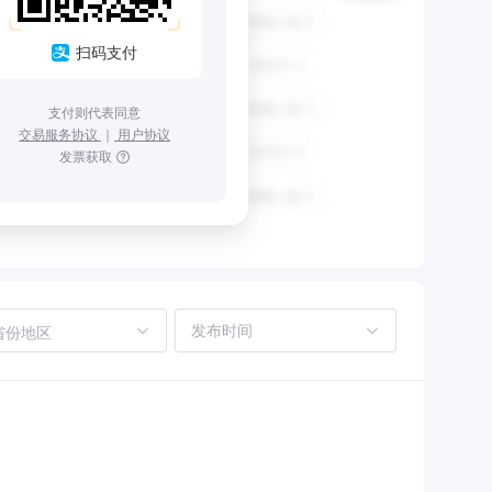
扫码支付
支付则代表同意
交易服务协议
｜
用户协议
发票获取
省份地区