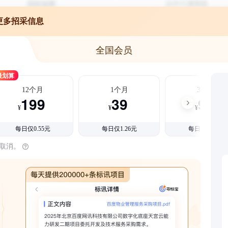
更多招采信息
全国会员
最划算
12个月
1个月
3个月
199
39
99
¥
¥
¥
每日仅0.55元
每日仅1.26元
每日仅1.08元
时取消。