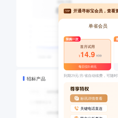
开通寻标宝会员，查看
VIP
单省会员
限购一次
首月试用
14.9
¥39
¥
每日仅0.48元
到期29元/月/省自动续费，可随
招标产品
标讯详情查看
关键电话直连