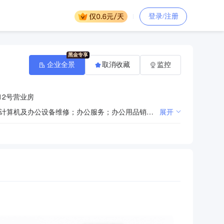
登录/注册
企业全景
取消收藏
监控
12号营业房
一般项目：通信设备销售；电气信号设备装置销售；信息系统集成服务；计算机软硬件及辅助设备批发；计算机及办公设备维修；办公服务；办公用品销售；五金产品批发；仪器仪表销售；普通机械设备安装服务；机械设备销售；电子、机械设备维护（不含特种设备）；网络与信息安全软件开发；网络设备销售；广告制作；绘图、计算及测量仪器销售；家具销售。（除依法须经批准的项目外，凭营业执照依法自主开展经营活动）
展开