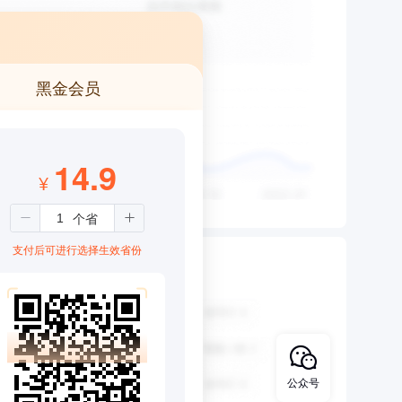
黑金会员
14.9
¥
支付后可进行选择生效省份
公众号