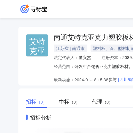
南通艾特克亚克力塑胶板
艾特
克亚
江苏省 | 南通市
塑料板、管、型材制
法定代表人：
董兴杰
注册资本：
2089
经营范围：
研发生产销售亚克力塑胶板材。
最新动态：
参与
[四川
2024-01-18 15:38
招标
中标
代理
（0）
（0）
（0）
招标分析