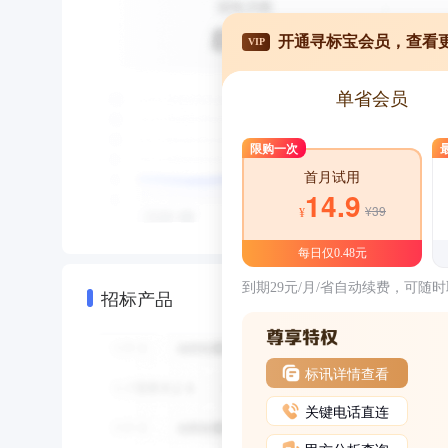
开通寻标宝会员，查看
VIP
单省会员
限购一次
首月试用
14.9
¥39
¥
每日仅0.48元
到期29元/月/省自动续费，可随
招标产品
标讯详情查看
关键电话直连