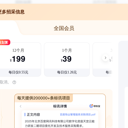
更多招采信息
全国会员
最划算
12个月
1个月
3个月
199
39
99
¥
¥
¥
每日仅0.55元
每日仅1.26元
每日仅1.08元
时取消。