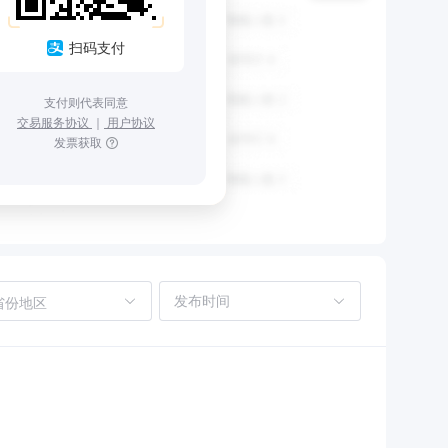
扫码支付
支付则代表同意
交易服务协议
｜
用户协议
发票获取
省份地区