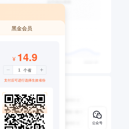
黑金会员
14.9
¥
支付后可进行选择生效省份
公众号