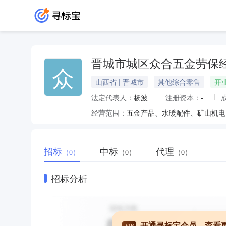
晋城市城区众合五金劳保
众
山西省 | 晋城市
其他综合零售
开
法定代表人：
杨波
注册资本：
-
经营范围：
五金产品、水暖配件、矿山机电
招标
中标
代理
（0）
（0）
（0）
招标分析
开通寻标宝会员，查看
VIP