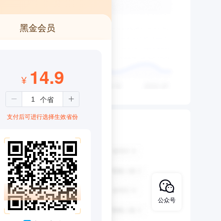
黑金会员
14.9
¥
支付后可进行选择生效省份
公众号