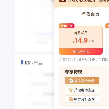
单省会员
限购一次
首月试用
14.9
¥39
¥
每日仅0.48元
到期29元/月/省自动续费，可随
招标产品
标讯详情查看
关键电话直连
甲方分析查询