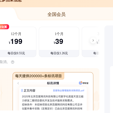
全国会员
最划算
12个月
1个月
3个月
199
39
99
¥
¥
¥
每日仅0.55元
每日仅1.26元
每日仅1.08元
时取消。