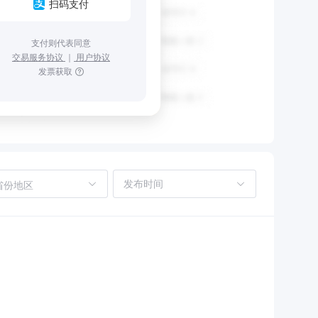
扫码支付
支付则代表同意
交易服务协议
｜
用户协议
发票获取
省份地区