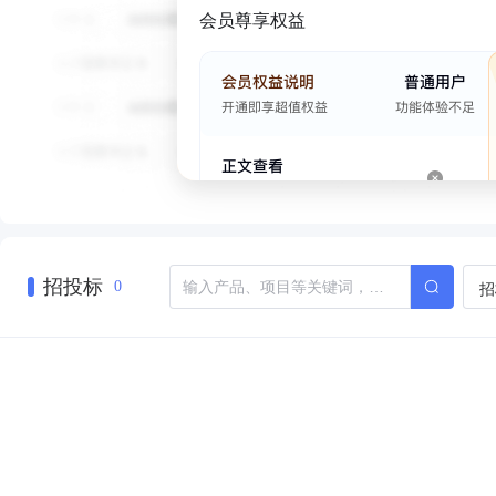
会员尊享权益
招投标
招
0