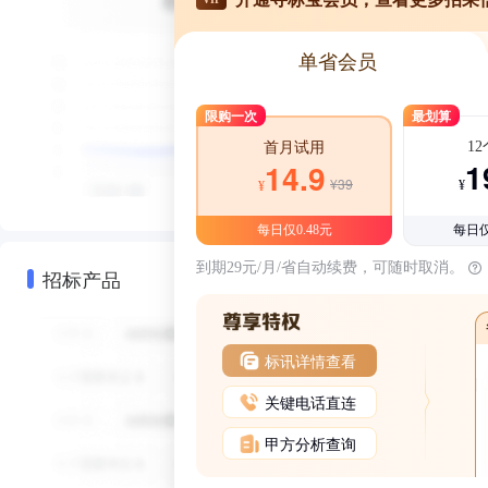
单省会员
限购一次
最划算
1
首月试用
1
14.9
¥39
¥
¥
每日仅0.48元
每日仅
到期29元/月/省自动续费，可随时取消。
招标产品
标讯详情查看
关键电话直连
甲方分析查询