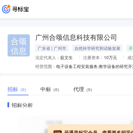
广州合颂信息科技有限公司
合颂
信息
广东省 | 广州市
自然科学研究和试验发展
开
法定代表人：
茹文生
注册资本：
10万元
成
经营范围：
招标
中标
代理
（0）
（0）
（0）
招标分析
开通寻标宝会员，查看更多招采
VIP