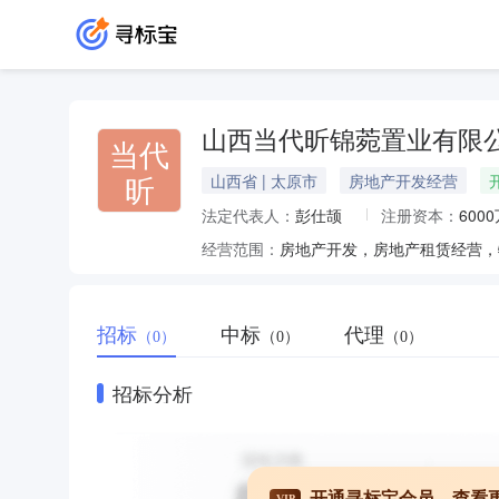
山西当代昕锦菀置业有限
当代
昕
山西省 | 太原市
房地产开发经营
法定代表人：
彭仕颉
注册资本：
600
经营范围：
招标
中标
代理
（0）
（0）
（0）
招标分析
开通寻标宝会员，查看
VIP