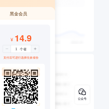
黑金会员
14.9
¥
支付后可进行选择生效省份
公众号