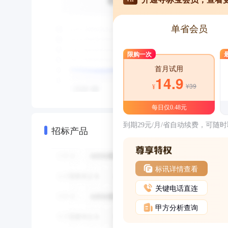
单省会员
限购一次
首月试用
14.9
¥39
¥
每日仅0.48元
到期29元/月/省自动续费，可随
招标产品
标讯详情查看
关键电话直连
甲方分析查询