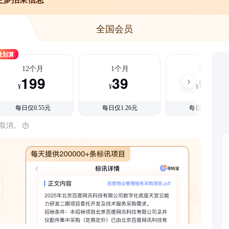
全国会员
最划算
12个月
1个月
3个月
199
39
99
¥
¥
¥
每日仅0.55元
每日仅1.26元
每日仅1.08元
时取消。