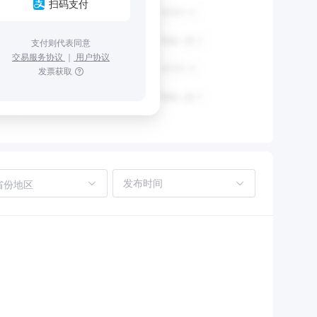
扫码支付
支付则代表同意
交易服务协议
｜
用户协议
发票获取
省份地区